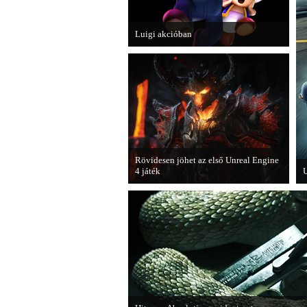
Luigi akcióban
A Nintendo 3DS-re készülő Luigi's
Mansion: Dark Moon újabb képeken
mutatja meg magát.
Rövidesen jöhet az első Unreal Engine
4 játék
U
A Zombie Studios készölő játéka az
M
Epic Games legújabb motorját, az
W
Unreal Engine 4-et fogja használni.
c