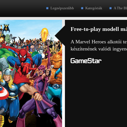
Legnépszerűbb
Kategóriák
A The B
Free-to-play modell m
A Marvel Heroes alkotói te
készítenének valódi ingyen