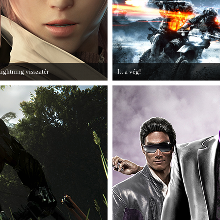
játékhoz.
ightning visszatér
Itt a vég!
egjött a Lightning Returns: Final
Hamarosan minden infó kiderül a
antasy XIII című játék első hivatalos
Battlefield 3 utolsó, End Game
ideója.
kiegészítőjéről.