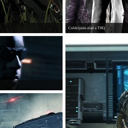
Csődeljárás alatt a THQ
ze, amely a The Hunt címet kapta.
Egy újabb videojáték-kiadó került cső
cikksorozatának utolsó részét