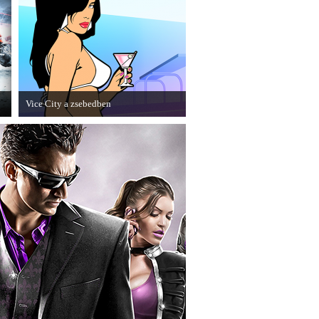
Vice City a zsebedben
A GTA: Vice City 10th Anniversary
Editionről készített tesztet a PC Guru.