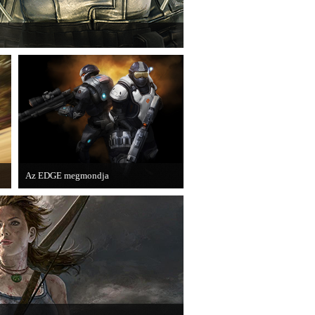
Games játéka, a Fuse.
Az EDGE megmondja
Az egyik leghíresebb játékmagazin, az
EDGE is elmondja, hogy szerinte
melyek voltak idén a legjobb játékok.