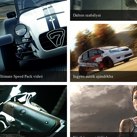
Dalton szabályai
Új videóval jelentkezik az Insomniac 
ltimate Speed Pack videó
Ingyen autók ajándékba
ár elérhető a Need for Speed Most
A Forza Horizon készítői ingyenesen
anted első nagyobb kiegészítő
letölthető autókkal kedveskednek a
somagja.
játékosok számára.