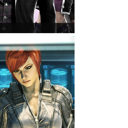
deljárás alá, aki nem más, mint a THQ.