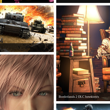
kba a AAA-kategóriás videojátékok.
Borderlands 2 DLC betekintés
2013. januárjában érkezik a a Sir Ha