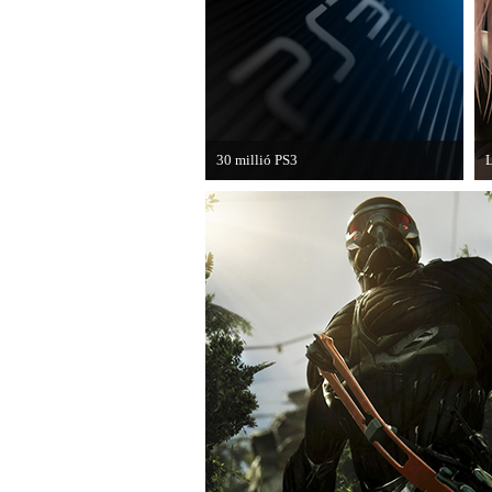
van a Ghost Recon: Future Soldier
következő epizódja.
30 millió PS3
L
A PAL régióban a PS3 átlépte a 30
M
milliós eladott darabszámot.
F
v