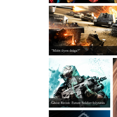
"Miért ilyen drága?"
A PC Guru utánajárt, miért kerülnek olyan so
Ghost Recon: Future Soldier folytatás
Több jel is utal arra, hogy készülőben