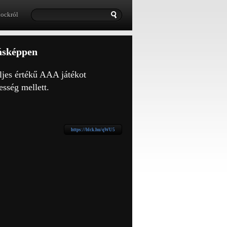
lockról
ásképpen
ljes értékű AAA játékot
esség mellett.