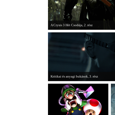
A Crysis 3 Hét Csodája, 2. rész
Megjelent a Crysis 3 videosorozat második rés
Kritikai és anyagi bukások, 3. rész
A PC Guru "Kritikai és anyagi bukások" című 
olvashatjuk.