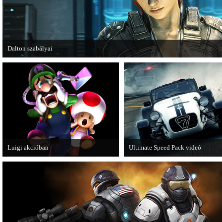
Dalton szabályai
Új videóval jelentkezik az Insomniac Games játéka, a Fuse.
Luigi akcióban
Ultimate Speed Pack videó
A Nintendo 3DS-re készülő Luigi's
Már elérhető a Need for Speed Mo
Mansion: Dark Moon újabb képeken
Wanted első nagyobb kiegészítő
mutatja meg magát.
csomagja.