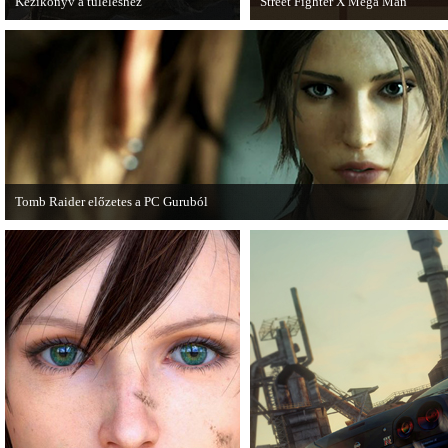
Kézikönyv a túléléshez
Street Fighter X Mega Man
A Tomb Raider sem ússza meg a
A Capcom ismert karakterei ismét ö
manapság már kötelező videosorozatot.
Fighter X Mega Man.
Tomb Raider előzetes a PC Guruból
A PC Guru friss számában több oldalon olvashatunk az új Tomb Raiderről, mely
cikkből most egy részletet online is közzétettek.