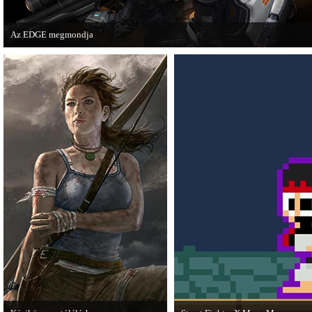
Az EDGE megmondja
Az egyik leghíresebb játékmagazin, az EDGE is elmondja, hogy szerinte melye
voltak idén a legjobb játékok.