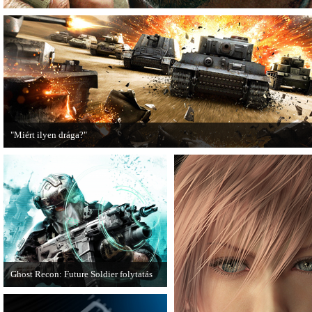
"Miért ilyen drága?"
A PC Guru utánajárt, miért kerülnek olyan sokba a AAA-kategóriás videojátékok
Ghost Recon: Future Soldier folytatás
Több jel is utal arra, hogy készülőben