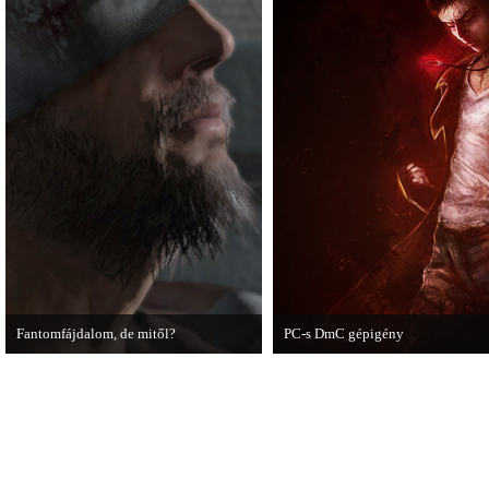
Fantomfájdalom, de mitől?
PC-s DmC gépigény
A PC Guru utánajárt Kodzsima vitatott
Napvilágra került a DmC PC-s vált
videójának.
dátumot is bejelentette a kiadó.