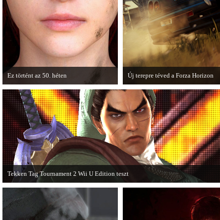
Ez történt az 50. héten
Új terepre téved a Forza Horizon
A héten nagyot villantottak a japán
Hamarosan megérkezik a Forza Hori
fejlesztők. A Phamtom Pain mellett a
Expansion Pack.
Square Enix techdemója is ütött.
Tekken Tag Tournament 2 Wii U Edition teszt
Az extrákkal felturbózott Tekken Tag Tournament 2 a Wii U konzolon is ütősre
sikeredett.