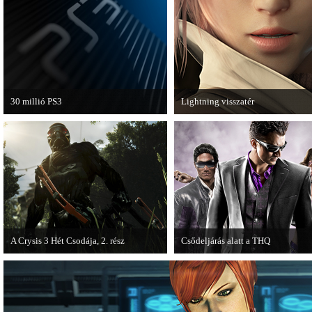
van a Ghost Recon: Future Soldier
következő epizódja.
30 millió PS3
Lightning visszatér
A PAL régióban a PS3 átlépte a 30
Megjött a Lightning Returns: Fina
milliós eladott darabszámot.
Fantasy XIII című játék első hivata
videója.
A Crysis 3 Hét Csodája, 2. rész
Csődeljárás alatt a THQ
Megjelent a Crysis 3 videosorozat
Egy újabb videojáték-kiadó került
második része, amely a The Hunt címet
csődeljárás alá, aki nem más, mint 
kapta.
THQ.