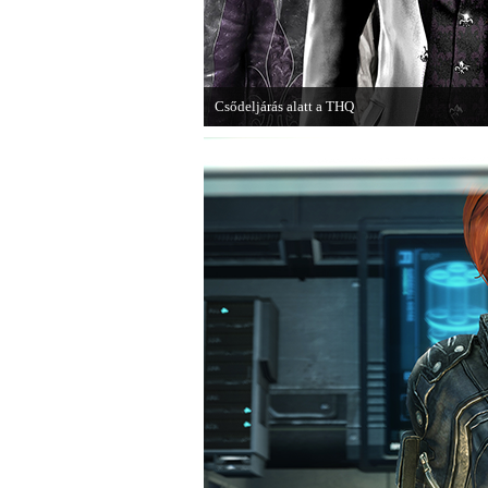
Csődeljárás alatt a THQ
Egy újabb videojáték-kiadó került csődeljárás