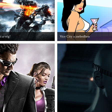
epizódja.
tt a vég!
Vice City a zsebedben
amarosan minden infó kiderül a
A GTA: Vice City 10th Anniversary
attlefield 3 utolsó, End Game
Editionről készített tesztet a PC Guru.
iegészítőjéről.