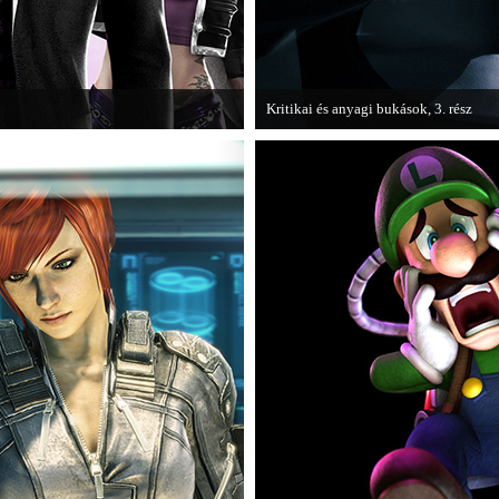
Kritikai és anyagi bukások, 3. rész
 alá, aki nem más, mint a THQ.
A PC Guru "Kritikai és anyagi bukások
olvashatjuk.