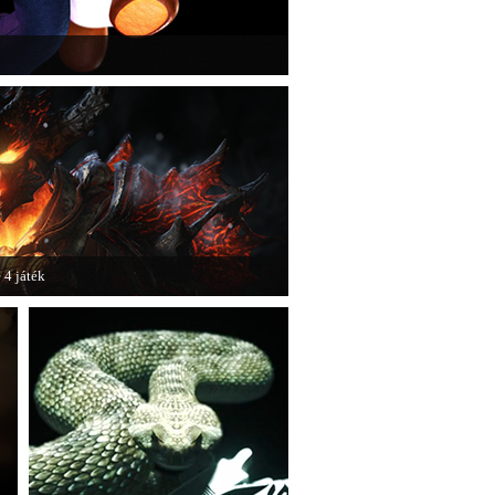
ansion: Dark Moon újabb képeken mutatja meg
 4 játék
pic Games legújabb motorját, az Unreal Engine