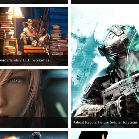
orderlands 2 DLC betekintés
013. januárjában érkezik a a Sir
Hammerlock's Big Game Hunt DLC a
orderlands 2 játékhoz.
Ghost Recon: Future Soldier folytatás
I című játék első hivatalos videója.
Több jel is utal arra, hogy készülőbe