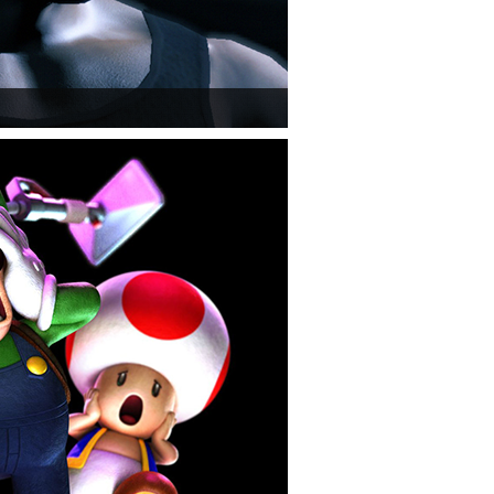
" című cikksorozatának utolsó részét