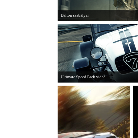
Dalton szabályai
Új videóval jelentkezik az Insomniac Games já
Ultimate Speed Pack videó
Már elérhető a Need for Speed Most Wanted e