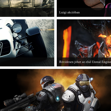
Luigi akcióban
téka, a Fuse.
A Nintendo 3DS-re készülő Luigi's M
magát.
Rövidesen jöhet az első Unreal Engine
lső nagyobb kiegészítő csomagja.
A Zombie Studios készölő játéka az E
4-et fogja használni.