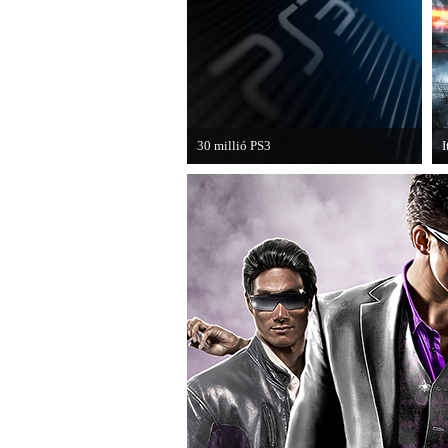
30 millió PS3
I
A PAL régióban a PS3 átlépte a 30
H
milliós eladott darabszámot.
B
k