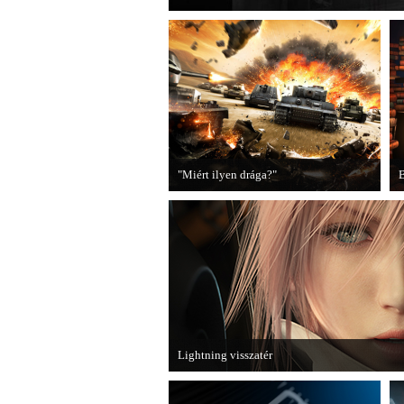
"Miért ilyen drága?"
B
A PC Guru utánajárt, miért kerülnek
2
olyan sokba a AAA-kategóriás
videojátékok.
B
Lightning visszatér
Megjött a Lightning Returns: Final Fantasy XII