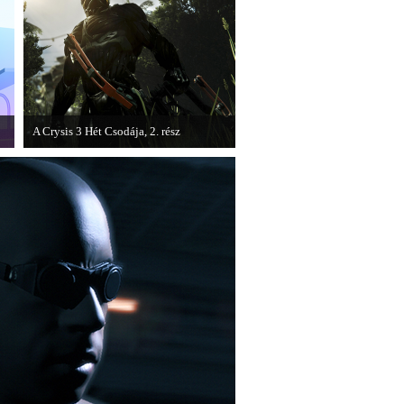
A Crysis 3 Hét Csodája, 2. rész
Megjelent a Crysis 3 videosorozat
második része, amely a The Hunt címet
kapta.