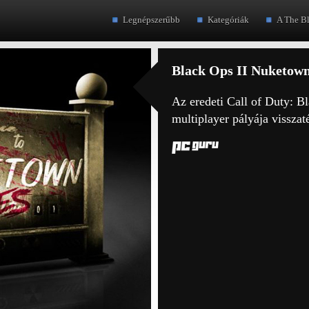
Legnépszerűbb
Kategóriák
A The B
Black Ops II Nuketow
Az eredeti Call of Duty: B
multiplayer pályája visszaté