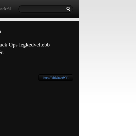
lockról
n
lack Ops legkedveltebb
r.