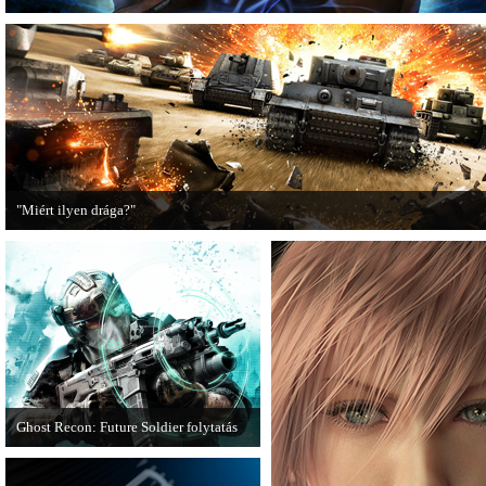
"Miért ilyen drága?"
A PC Guru utánajárt, miért kerülnek olyan sokba a AAA-kategóriás videojátékok
Ghost Recon: Future Soldier folytatás
Több jel is utal arra, hogy készülőben