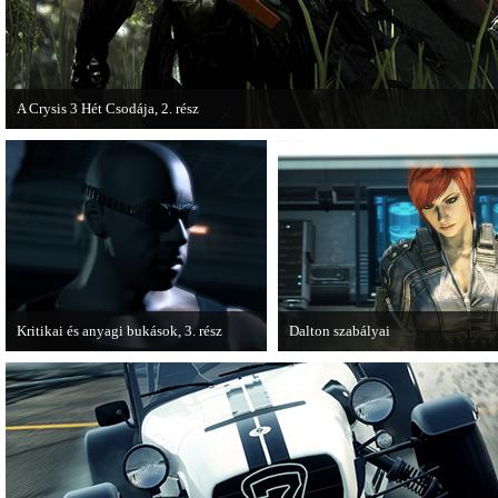
A Crysis 3 Hét Csodája, 2. rész
Megjelent a Crysis 3 videosorozat második része, amely a The Hunt címet kapta
Kritikai és anyagi bukások, 3. rész
Dalton szabályai
A PC Guru "Kritikai és anyagi bukások"
Új videóval jelentkezik az Insomn
című cikksorozatának utolsó részét
Games játéka, a Fuse.
olvashatjuk.