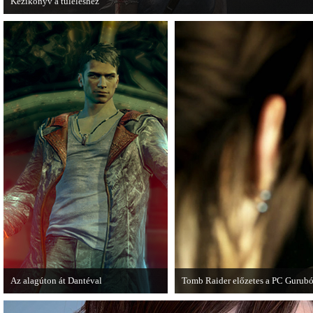
Kézikönyv a túléléshez
A Tomb Raider sem ússza meg a manapság már kötelező videosorozatot.
Az alagúton át Dantéval
Tomb Raider előzetes a PC Gurubó
A Devil May Cry újragondolás új
A PC Guru friss számában több old