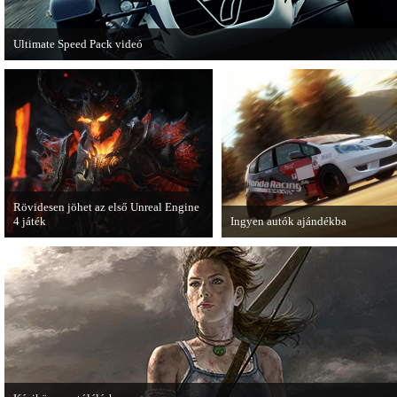
Ultimate Speed Pack videó
Már elérhető a Need for Speed Most Wanted első nagyobb kiegészítő csomagja.
Rövidesen jöhet az első Unreal Engine
4 játék
Ingyen autók ajándékba
A Zombie Studios készölő játéka az
A Forza Horizon készítői ingyenes
Epic Games legújabb motorját, az
letölthető autókkal kedveskednek
Unreal Engine 4-et fogja használni.
játékosok számára.