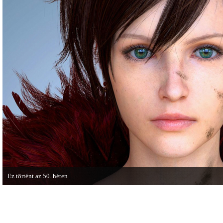
játékmenet-videóval jelentkezik.
cikkből most egy részletet online i
Ez történt az 50. héten
A héten nagyot villantottak a japán fejlesztők. A Phamtom Pain mellett a Square
techdemója is ütött.