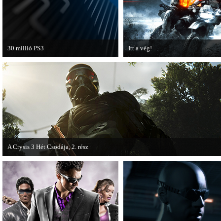
30 millió PS3
Itt a vég!
A PAL régióban a PS3 átlépte a 30
Hamarosan minden infó kiderül a
milliós eladott darabszámot.
Battlefield 3 utolsó, End Game
kiegészítőjéről.
A Crysis 3 Hét Csodája, 2. rész
Megjelent a Crysis 3 videosorozat második része, amely a The Hunt címet kapta