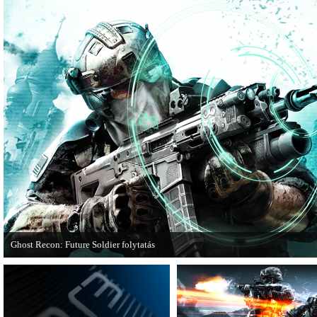
Ghost Recon: Future Soldier folytatás
Több jel is utal arra, hogy készülőben van a Ghost Recon: Future Soldier követ
epizódja.