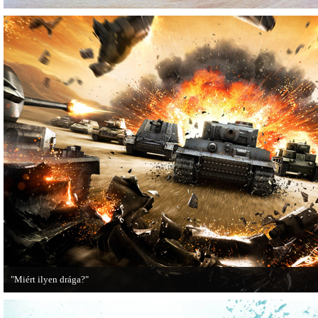
"Miért ilyen drága?"
A PC Guru utánajárt, miért kerülnek olyan sokba a AAA-kategóriás videojátékok