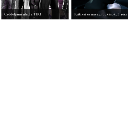
Csődeljárás alatt a THQ
Kritikai és anyagi bukások, 3. rész
Egy újabb videojáték-kiadó került
A PC Guru "Kritikai és anyagi buk
csődeljárás alá, aki nem más, mint a
című cikksorozatának utolsó részé
THQ.
olvashatjuk.