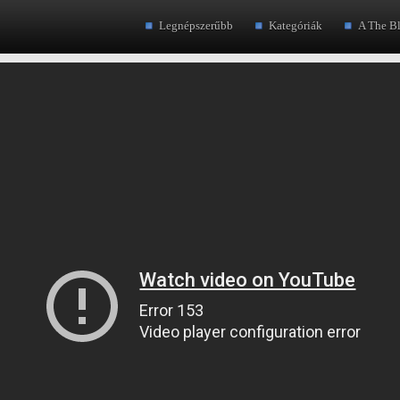
Legnépszerűbb
Kategóriák
A The B