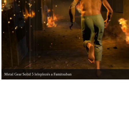
Metal Gear Solid 5 leleplezés a Famitsuban
Hamarosan minden tisztázódik a VGA-n bemutatott MGS videóval kapcsolatba