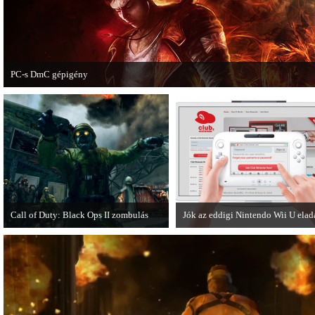
PC-s DmC gépigény
Napvilágra került a DmC PC-s változatának gépigénye, ezzel együtt a megjelen
dátumot is bejelentette a kiadó.
Call of Duty: Black Ops II zombulás
Jók az eddigi Nintendo Wii U ela
Egy DLC formájában jelent meg a Call
A Nintendo Wii U meglévő hibáin
of Duty: Black Ops II Nuketown
ellenére remekül teljesít a japán p
Zombies.