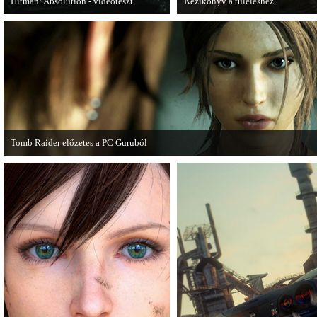
Hitman: Absolution - videoteszt
Kézikönyv a túléléshez
A PC Gurutól Bate és Chris mutatják be
A Tomb Raider sem ússza meg a
a legújabb Hitmant.
manapság már kötelező videosoroz
Tomb Raider előzetes a PC Guruból
A PC Guru friss számában több oldalon olvashatunk az új Tomb Raiderről, mely
cikkből most egy részletet online is közzétettek.