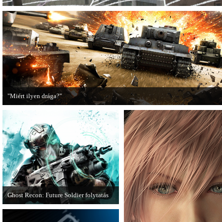
"Miért ilyen drága?"
A PC Guru utánajárt, miért kerülnek olyan sokba a AAA-kategóriás videojátékok
Ghost Recon: Future Soldier folytatás
Több jel is utal arra, hogy készülőben