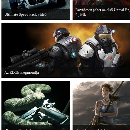
Rövidesen jöhet az első Unreal En
Ultimate Speed Pack videó
4 játék
Már elérhető a Need for Speed Most
A Zombie Studios készölő játéka a
Wanted első nagyobb kiegészítő
Epic Games legújabb motorját, az
csomagja.
Unreal Engine 4-et fogja használni
Az EDGE megmondja
Az egyik leghíresebb játékmagazin, az EDGE is elmondja, hogy szerinte melye
voltak idén a legjobb játékok.