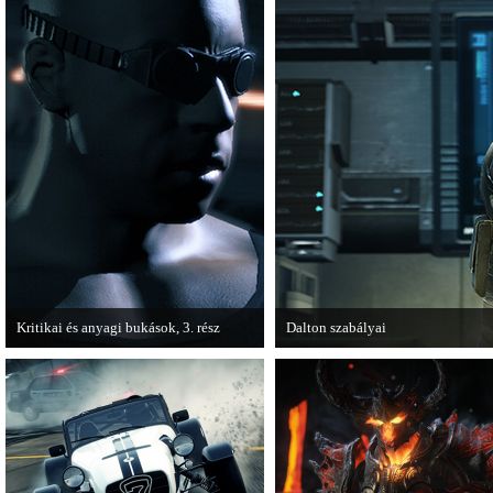
Kritikai és anyagi bukások, 3. rész
Dalton szabályai
A PC Guru "Kritikai és anyagi bukások"
Új videóval jelentkezik az Insomni
című cikksorozatának utolsó részét
olvashatjuk.