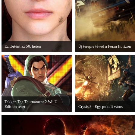
Ez történt az 50. héten
Új terepre téved a Forza Horizon
A héten nagyot villantottak a japán
Hamarosan megérkezik a Forza Hori
fejlesztők. A Phamtom Pain mellett a
Expansion Pack.
Square Enix techdemója is ütött.
Tekken Tag Tournament 2 Wii U
Edition teszt
Crysis 3 - Egy pokoli város
Az extrákkal felturbózott Tekken Tag
A Crysis 3 Hét Csodája videosoroz
Tournament 2 a Wii U konzolon is
első része újabb lélegzetelállító
ütősre sikeredett.
pillanatokat mutat be a játékból.