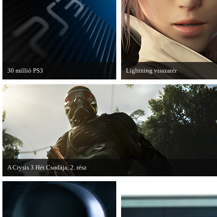
van a Ghost Recon: Future Soldier
következő epizódja.
30 millió PS3
Lightning visszatér
A PAL régióban a PS3 átlépte a 30
Megjött a Lightning Returns: Fina
milliós eladott darabszámot.
Fantasy XIII című játék első hivata
videója.
A Crysis 3 Hét Csodája, 2. rész
Megjelent a Crysis 3 videosorozat második része, amely a The Hunt címet kapta