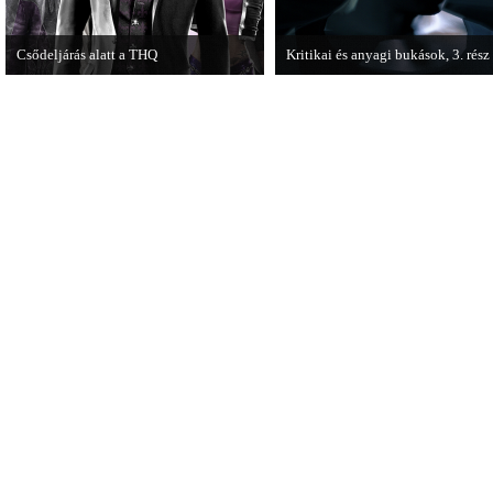
Csődeljárás alatt a THQ
Kritikai és anyagi bukások, 3. rész
Egy újabb videojáték-kiadó került
A PC Guru "Kritikai és anyagi buk
csődeljárás alá, aki nem más, mint a
című cikksorozatának utolsó részé
THQ.
olvashatjuk.