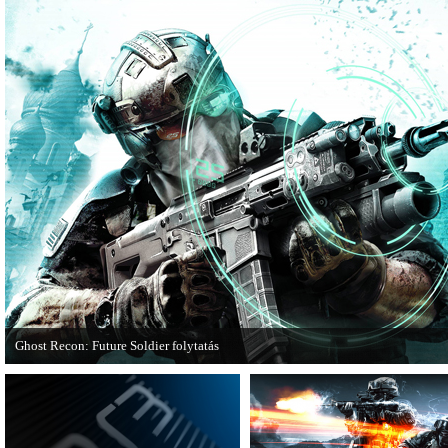
Ghost Recon: Future Soldier folytatás
Több jel is utal arra, hogy készülőben van a Ghost Recon: Future Soldier követ
epizódja.