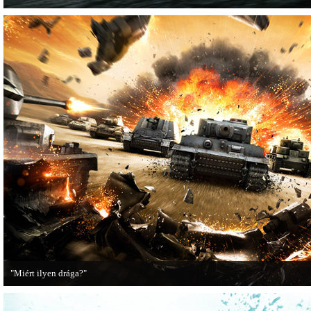
"Miért ilyen drága?"
A PC Guru utánajárt, miért kerülnek olyan sokba a AAA-kategóriás videojátékok