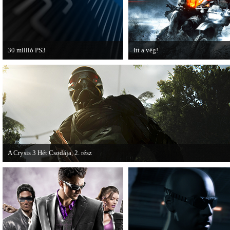
30 millió PS3
Itt a vég!
A PAL régióban a PS3 átlépte a 30
Hamarosan minden infó kiderül a
milliós eladott darabszámot.
Battlefield 3 utolsó, End Game
kiegészítőjéről.
A Crysis 3 Hét Csodája, 2. rész
Megjelent a Crysis 3 videosorozat második része, amely a The Hunt címet kapta