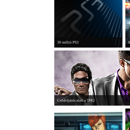
30 millió PS3
I
A PAL régióban a PS3 átlépte a 30
H
milliós eladott darabszámot.
B
k
Csődeljárás alatt a THQ
Egy újabb videojáték-kiadó került csődeljárás