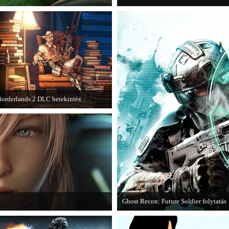
orderlands 2 DLC betekintés
013. januárjában érkezik a a Sir
Hammerlock's Big Game Hunt DLC a
orderlands 2 játékhoz.
Ghost Recon: Future Soldier folytatás
I című játék első hivatalos videója.
Több jel is utal arra, hogy készülőbe