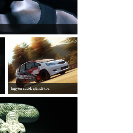
" című cikksorozatának utolsó részét
e
Ingyen autók ajándékba
A Forza Horizon készítői ingyenesen
letölthető autókkal kedveskednek a
játékosok számára.