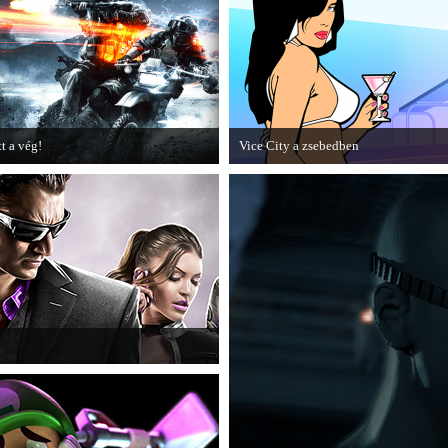
epizódja.
tt a vég!
Vice City a zsebedben
amarosan minden infó kiderül a
A GTA: Vice City 10th Anniversary
attlefield 3 utolsó, End Game
Editionről készített tesztet a PC Guru.
iegészítőjéről.
 alá, aki nem más, mint a THQ.