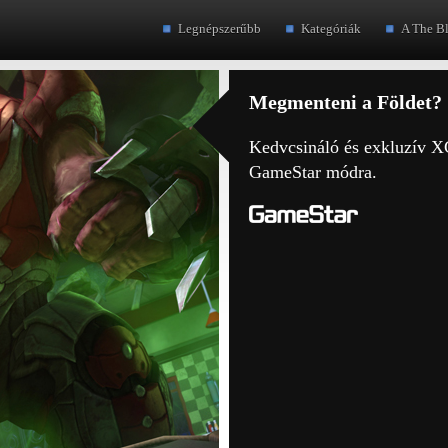
Legnépszerűbb
Kategóriák
A The B
Megmenteni a Földet?
Kedvcsináló és exkluzív
GameStar módra.