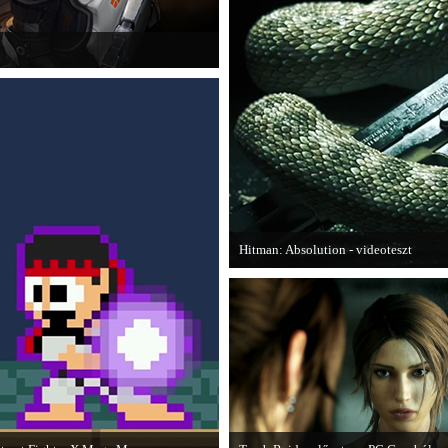
is elmondja, hogy szerinte melyek
Hitman: Absolution - videoteszt
A PC Gurutól Bate és Chris mutatják b