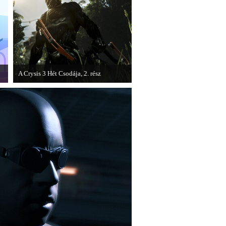
A Crysis 3 Hét Csodája, 2. rész
Megjelent a Crysis 3 videosorozat
második része, amely a The Hunt címet
kapta.