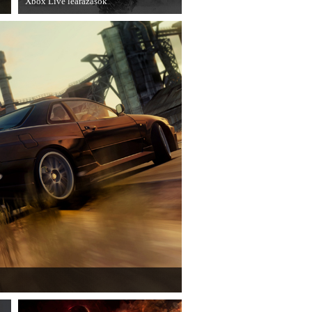
Xbox Live leárazások
n
December 18-án az Xbox Live
rendszerében is elkezdődnek a
e
karácsonyi akciózások.
 első nagyszabású kiegészítője, a Rally