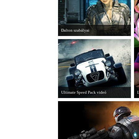
Dalton szabályai
Új videóval jelentkezik az Insomniac
Games játéka, a Fuse.
Ultimate Speed Pack videó
L
Már elérhető a Need for Speed Most
A
Wanted első nagyobb kiegészítő
csomagja.
m