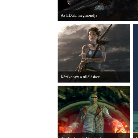
Az EDGE megmondja
Az egyik leghíresebb játékmagazin, az EDGE 
voltak idén a legjobb játékok.
Kézikönyv a túléléshez
A Tomb Raider sem ússza meg a
manapság már kötelező videosorozatot.