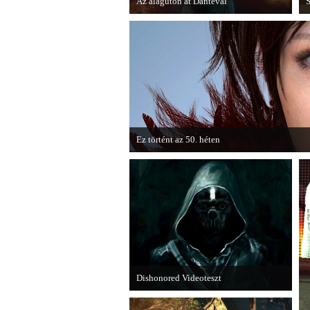
Az alagúton át Dantéval
S
A Devil May Cry újragondolás új
A
játékmenet-videóval jelentkezik.
ö
S
Ez történt az 50. héten
A héten nagyot villantottak a japán fejlesztő
techdemója is ütött.
Dishonored Videoteszt
Chris és Wilson bemutatja a 2012-es év