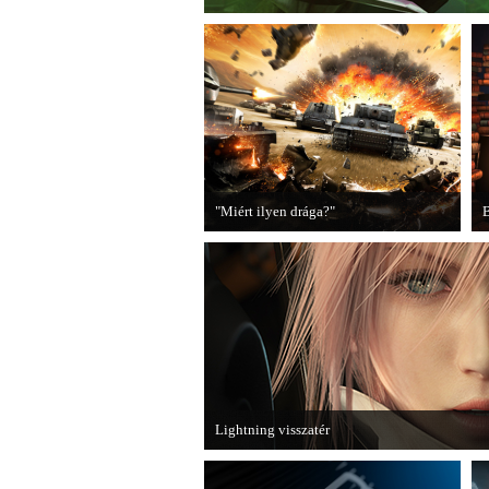
"Miért ilyen drága?"
B
A PC Guru utánajárt, miért kerülnek
2
olyan sokba a AAA-kategóriás
videojátékok.
B
Lightning visszatér
Megjött a Lightning Returns: Final Fantasy XII