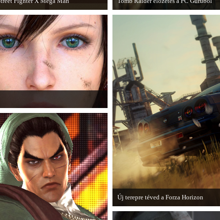
treet Fighter X Mega Man
Tomb Raider előzetes a PC Guruból
 Capcom ismert karakterei ismét
A PC Guru friss számában több oldalo
sszecsapnak - ingyenesen letölthető a
olvashatunk az új Tomb Raiderről,
treet Fighter X Mega Man.
mely cikkből most egy részletet onlin
is közzétettek.
k. A Phamtom Pain mellett a Square Enix
Új terepre téved a Forza Horizon
Hamarosan megérkezik a Forza Horizon