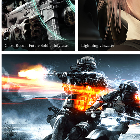
Ghost Recon: Future Soldier folytatás
Lightning visszatér
Több jel is utal arra, hogy készülőben
Megjött a Lightning Returns: Final
van a Ghost Recon: Future Soldier
következő epizódja.