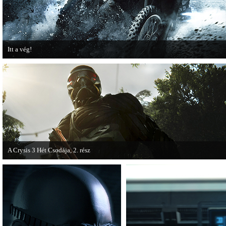
Itt a vég!
Hamarosan minden infó kiderül a Battlefield 3 utolsó, End Game kiegészítőjéről
A Crysis 3 Hét Csodája, 2. rész
Megjelent a Crysis 3 videosorozat második része, amely a The Hunt címet kapta