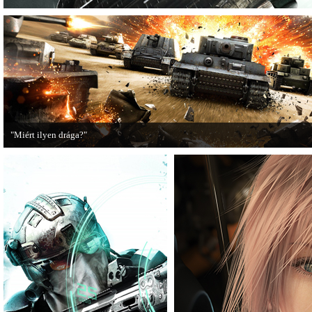
"Miért ilyen drága?"
A PC Guru utánajárt, miért kerülnek olyan sokba a AAA-kategóriás videojátékok