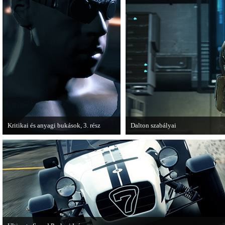
Kritikai és anyagi bukások, 3. rész
Dalton szabályai
A PC Guru "Kritikai és anyagi bukások"
Új videóval jelentkezik az Insomni
című cikksorozatának utolsó részét
olvashatjuk.