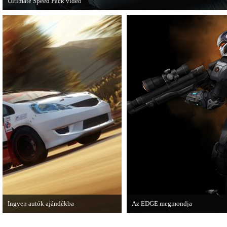
Ultimate Speed Pack videó
Már elérhető a Need for Speed Most Wanted első nagyobb kiegészítő csomagja.
Ingyen autók ajándékba
Az EDGE megmondja
A Forza Horizon készítői ingyenesen
Az egyik leghíresebb játékmagazi