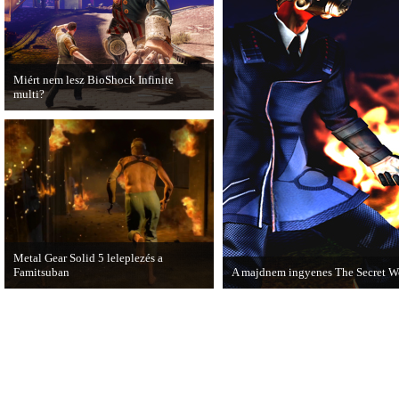
Miért nem lesz BioShock Infinite
multi?
A BioShock Infinite fejlesztői
hosszasan indokolják, hogy miért nem
érdemes multiplayer móddal felruházni
a játékot.
Metal Gear Solid 5 leleplezés a
Famitsuban
A majdnem ingyenes The Secret W
Hamarosan minden tisztázódik a VGA-
A The Secret World alapjáték
n bemutatott MGS videóval
megvásárlása után mostantól nem 
kapcsolatban.
havidíjat fizetnünk a folyamatos
kalandozásokért.