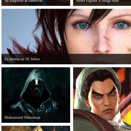
Az alagúton át Dantéval
Street Fighter X Mega Man
A Devil May Cry újragondolás új
A Capcom ismert karakterei ismét
játékmenet-videóval jelentkezik.
összecsapnak - ingyenesen letölthe
Street Fighter X Mega Man.
Ez történt az 50. héten
A héten nagyot villantottak a japán fejlesztők. A Phamtom Pain mellett a Square
techdemója is ütött.
Dishonored Videoteszt
Chris és Wilson bemutatja a 2012-es év