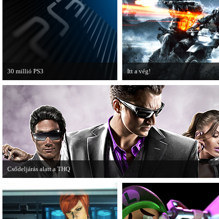
30 millió PS3
Itt a vég!
A PAL régióban a PS3 átlépte a 30
Hamarosan minden infó kiderül a
milliós eladott darabszámot.
Battlefield 3 utolsó, End Game
kiegészítőjéről.
Csődeljárás alatt a THQ
Egy újabb videojáték-kiadó került csődeljárás alá, aki nem más, mint a THQ.