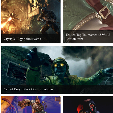
egyik legnagyobb meglepetését.
Pörögjön a Dishonored videoteszt!
Tekken Tag Tournament 2 Wii U
Crysis 3 - Egy pokoli város
Edition teszt
A Crysis 3 Hét Csodája videosorozat
Az extrákkal felturbózott Tekken 
első része újabb lélegzetelállító
Tournament 2 a Wii U konzolon is
pillanatokat mutat be a játékból.
ütősre sikeredett.
Call of Duty: Black Ops II zombulás
Egy DLC formájában jelent meg a Call of Duty: Black Ops II Nuketown Zombie