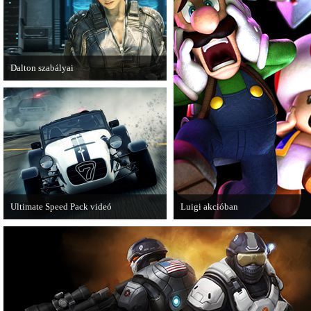
Dalton szabályai
Új videóval jelentkezik az Insomniac
Games játéka, a Fuse.
Ultimate Speed Pack videó
Luigi akcióban
Már elérhető a Need for Speed Most
A Nintendo 3DS-re készülő Luigi's
Wanted első nagyobb kiegészítő
Mansion: Dark Moon újabb képek
csomagja.
mutatja meg magát.