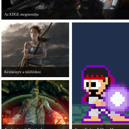
Az EDGE megmondja
Az egyik leghíresebb játékmagazin, az EDGE is elmondja, hogy szerinte melye
voltak idén a legjobb játékok.
Kézikönyv a túléléshez
A Tomb Raider sem ússza meg a
manapság már kötelező videosorozatot.