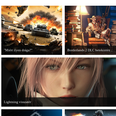
"Miért ilyen drága?"
Borderlands 2 DLC betekintés
A PC Guru utánajárt, miért kerülnek
2013. januárjában érkezik a a Sir
olyan sokba a AAA-kategóriás
Hammerlock's Big Game Hunt DL
videojátékok.
Borderlands 2 játékhoz.
Lightning visszatér
Megjött a Lightning Returns: Final Fantasy XIII című játék első hivatalos videó