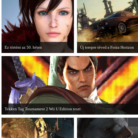
játékmenet-videóval jelentkezik.
cikkből most egy részletet online i
Ez történt az 50. héten
Új terepre téved a Forza Horizon
A héten nagyot villantottak a japán
Hamarosan megérkezik a Forza Ho
fejlesztők. A Phamtom Pain mellett a
első nagyszabású kiegészítője, a R
Square Enix techdemója is ütött.
Expansion Pack.
Tekken Tag Tournament 2 Wii U Edition teszt
Az extrákkal felturbózott Tekken Tag Tournament 2 a Wii U konzolon is ütősre
sikeredett.