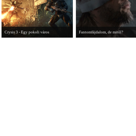
Crysis 3 - Egy pokoli város
Fantomfájdalom, de mitől?
A Crysis 3 Hét Csodája videosorozat
A PC Guru utánajárt Kodzsima vita
első része újabb lélegzetelállító
videójának.
pillanatokat mutat be a játékból.