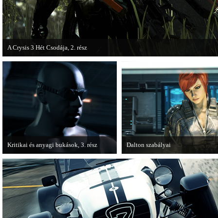
A Crysis 3 Hét Csodája, 2. rész
Megjelent a Crysis 3 videosorozat második része, amely a The Hunt címet kapta
Kritikai és anyagi bukások, 3. rész
Dalton szabályai
A PC Guru "Kritikai és anyagi bukások"
Új videóval jelentkezik az Insomn
című cikksorozatának utolsó részét
Games játéka, a Fuse.
olvashatjuk.