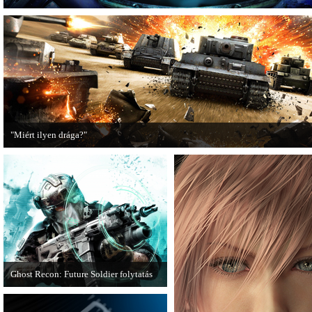
"Miért ilyen drága?"
A PC Guru utánajárt, miért kerülnek olyan sokba a AAA-kategóriás videojátékok
Ghost Recon: Future Soldier folytatás
Több jel is utal arra, hogy készülőben