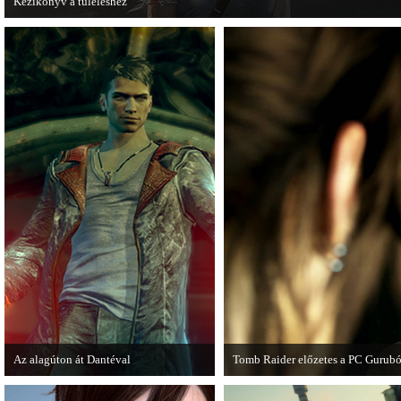
Kézikönyv a túléléshez
A Tomb Raider sem ússza meg a manapság már kötelező videosorozatot.
Az alagúton át Dantéval
Tomb Raider előzetes a PC Gurubó
A Devil May Cry újragondolás új
A PC Guru friss számában több old