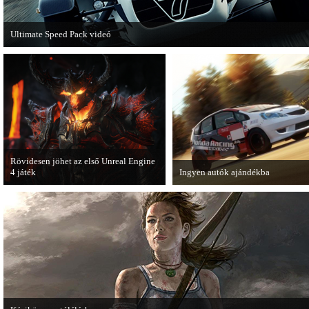
Ultimate Speed Pack videó
Már elérhető a Need for Speed Most Wanted első nagyobb kiegészítő csomagja.
Rövidesen jöhet az első Unreal Engine
4 játék
Ingyen autók ajándékba
A Zombie Studios készölő játéka az
A Forza Horizon készítői ingyenes
Epic Games legújabb motorját, az
letölthető autókkal kedveskednek
Unreal Engine 4-et fogja használni.
játékosok számára.