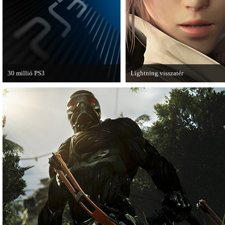
van a Ghost Recon: Future Soldier
következő epizódja.
30 millió PS3
Lightning visszatér
A PAL régióban a PS3 átlépte a 30
Megjött a Lightning Returns: Fina
milliós eladott darabszámot.
Fantasy XIII című játék első hivata
videója.