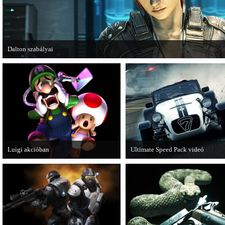
Dalton szabályai
Új videóval jelentkezik az Insomniac Games játéka, a Fuse.
Luigi akcióban
Ultimate Speed Pack videó
A Nintendo 3DS-re készülő Luigi's
Már elérhető a Need for Speed Mo
Mansion: Dark Moon újabb képeken
Wanted első nagyobb kiegészítő
mutatja meg magát.
csomagja.