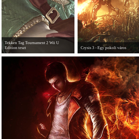
Tekken Tag Tournament 2 Wii U
Edition teszt
Crysis 3 - Egy pokoli város
Az extrákkal felturbózott Tekken Tag
A Crysis 3 Hét Csodája videosorozat
Tournament 2 a Wii U konzolon is
mutat be a játékból.
ütősre sikeredett.