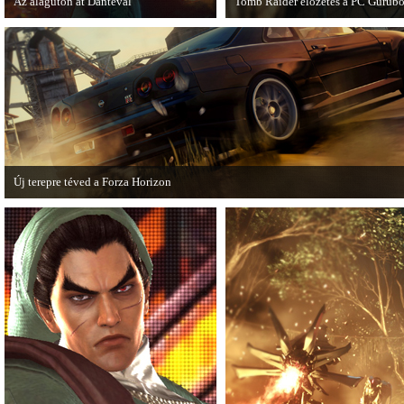
Az alagúton át Dantéval
Tomb Raider előzetes a PC Gurubó
A Devil May Cry újragondolás új
A PC Guru friss számában több ol
játékmenet-videóval jelentkezik.
olvashatunk az új Tomb Raiderről,
mely cikkből most egy részletet on
is közzétettek.
Új terepre téved a Forza Horizon
Hamarosan megérkezik a Forza Horizon első nagyszabású kiegészítője, a Rally
Expansion Pack.