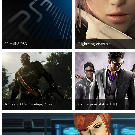
van a Ghost Recon: Future Soldier
következő epizódja.
30 millió PS3
Lightning visszatér
A PAL régióban a PS3 átlépte a 30
Megjött a Lightning Returns: Fina
milliós eladott darabszámot.
Fantasy XIII című játék első hivata
videója.
A Crysis 3 Hét Csodája, 2. rész
Csődeljárás alatt a THQ
Megjelent a Crysis 3 videosorozat
Egy újabb videojáték-kiadó került
második része, amely a The Hunt címet
csődeljárás alá, aki nem más, mint 
kapta.
THQ.