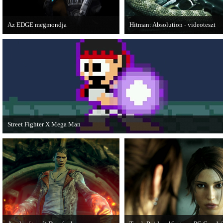
Az EDGE megmondja
Hitman: Absolution - videoteszt
Az egyik leghíresebb játékmagazin, az
A PC Gurutól Bate és Chris mutatj
EDGE is elmondja, hogy szerinte
a legújabb Hitmant.
melyek voltak idén a legjobb játékok.
Street Fighter X Mega Man
A Capcom ismert karakterei ismét összecsapnak - ingyenesen letölthető a Street
Fighter X Mega Man.