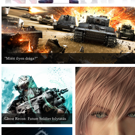
"Miért ilyen drága?"
A PC Guru utánajárt, miért kerülnek olyan sokba a AAA-kategóriás videojátékok
Ghost Recon: Future Soldier folytatás
Több jel is utal arra, hogy készülőben