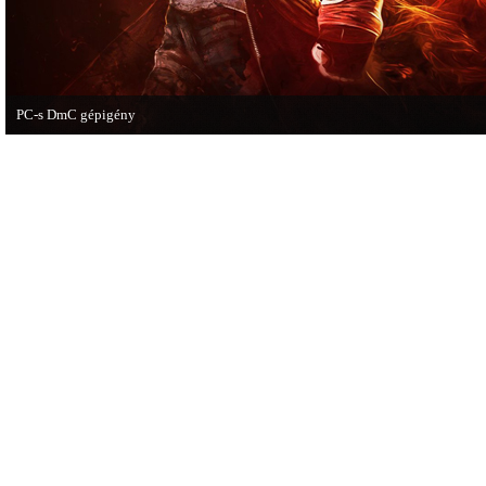
PC-s DmC gépigény
Napvilágra került a DmC PC-s változatának gépigénye, ezzel együtt a megjelen
dátumot is bejelentette a kiadó.