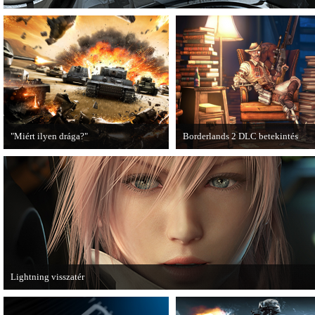
"Miért ilyen drága?"
Borderlands 2 DLC betekintés
A PC Guru utánajárt, miért kerülnek
2013. januárjában érkezik a a Sir
olyan sokba a AAA-kategóriás
Hammerlock's Big Game Hunt DL
videojátékok.
Borderlands 2 játékhoz.
Lightning visszatér
Megjött a Lightning Returns: Final Fantasy XIII című játék első hivatalos videó