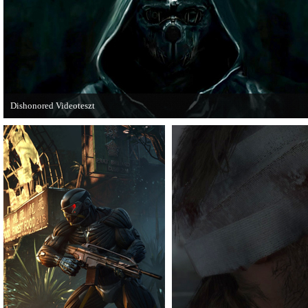
techdemója is ütött.
Dishonored Videoteszt
Chris és Wilson bemutatja a 2012-es év egyik legnagyobb meglepetését. Pörögj
Dishonored videoteszt!