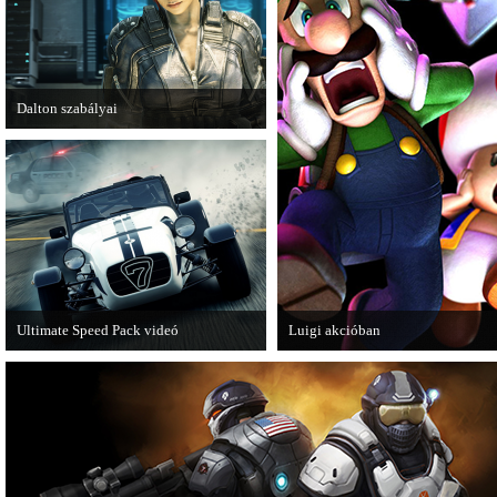
Dalton szabályai
Új videóval jelentkezik az Insomniac
Games játéka, a Fuse.
Ultimate Speed Pack videó
Luigi akcióban
Már elérhető a Need for Speed Most
A Nintendo 3DS-re készülő Luigi's
Wanted első nagyobb kiegészítő
Mansion: Dark Moon újabb képek
csomagja.
mutatja meg magát.