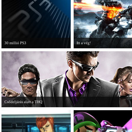
30 millió PS3
Itt a vég!
A PAL régióban a PS3 átlépte a 30
Hamarosan minden infó kiderül a
milliós eladott darabszámot.
Battlefield 3 utolsó, End Game
kiegészítőjéről.
Csődeljárás alatt a THQ
Egy újabb videojáték-kiadó került csődeljárás alá, aki nem más, mint a THQ.