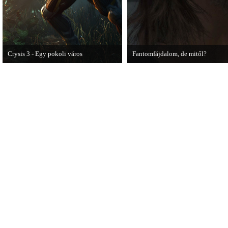
Crysis 3 - Egy pokoli város
Fantomfájdalom, de mitől?
A Crysis 3 Hét Csodája videosorozat
A PC Guru utánajárt Kodzsima vita
első része újabb lélegzetelállító
pillanatokat mutat be a játékból.