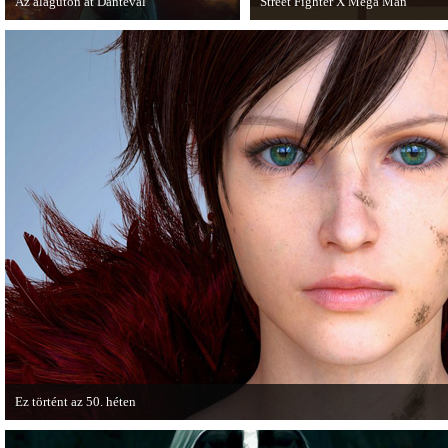
Az alagúton át Dantéval
Street Fighter X Mega Man
A Devil May Cry újragondolás új
A Capcom ismert karakterei ismét
játékmenet-videóval jelentkezik.
összecsapnak - ingyenesen letölthe
Street Fighter X Mega Man.
Ez történt az 50. héten
A héten nagyot villantottak a japán fejlesztők. A Phamtom Pain mellett a Square