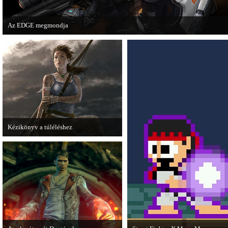
Az EDGE megmondja
Az egyik leghíresebb játékmagazin, az EDGE is elmondja, hogy szerinte melye
voltak idén a legjobb játékok.
Kézikönyv a túléléshez
A Tomb Raider sem ússza meg a
manapság már kötelező videosorozatot.