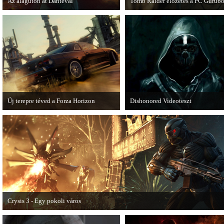
Az alagúton át Dantéval
Tomb Raider előzetes a PC Gurubó
A Devil May Cry újragondolás új
A PC Guru friss számában több ol
játékmenet-videóval jelentkezik.
olvashatunk az új Tomb Raiderről,
mely cikkből most egy részletet on
is közzétettek.
Új terepre téved a Forza Horizon
Dishonored Videoteszt
Hamarosan megérkezik a Forza Horizon
Chris és Wilson bemutatja a 2012-
első nagyszabású kiegészítője, a Rally
egyik legnagyobb meglepetését.
Expansion Pack.
Pörögjön a Dishonored videoteszt!
Crysis 3 - Egy pokoli város
A Crysis 3 Hét Csodája videosorozat első része újabb lélegzetelállító pillanatok