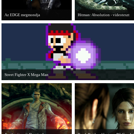
Az EDGE megmondja
Hitman: Absolution - videoteszt
Az egyik leghíresebb játékmagazin, az
A PC Gurutól Bate és Chris mutatj
EDGE is elmondja, hogy szerinte
a legújabb Hitmant.
melyek voltak idén a legjobb játékok.
Street Fighter X Mega Man
A Capcom ismert karakterei ismét összecsapnak - ingyenesen letölthető a Street
Fighter X Mega Man.