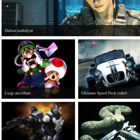
Dalton szabályai
Új videóval jelentkezik az Insomniac Games játéka, a Fuse.
Luigi akcióban
Ultimate Speed Pack videó
A Nintendo 3DS-re készülő Luigi's
Már elérhető a Need for Speed Mo
Mansion: Dark Moon újabb képeken
Wanted első nagyobb kiegészítő
mutatja meg magát.
csomagja.