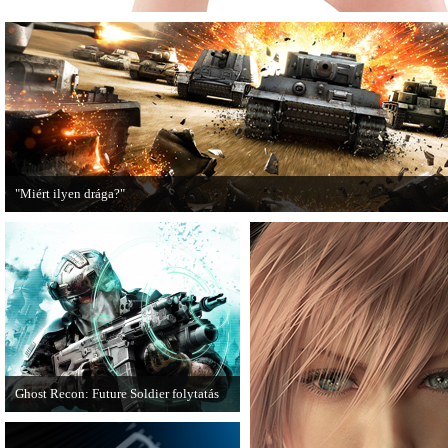
"Miért ilyen drága?"
A PC Guru utánajárt, miért kerülnek olyan sokba a AAA-kategóriás videojátékok
Ghost Recon: Future Soldier folytatás
Több jel is utal arra, hogy készülőben