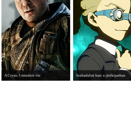
A Crysis 3 mindent ver
Szabadalmi harc a játékiparban
A Crytek vezérigazgatója szerint
A SEGA beperelte a Level-5 fejlesz
technikai szempontból nincs ellenfele a
levédetett irányítási formát.
Crysis 3-nak.