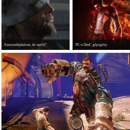
mutat be a játékból.
Fantomfájdalom, de mitől?
PC-s DmC gépigény
A PC Guru utánajárt Kodzsima vitatott
Napvilágra került a DmC PC-s
videójának.
változatának gépigénye, ezzel egy
megjelenési dátumot is bejelentett
kiadó.