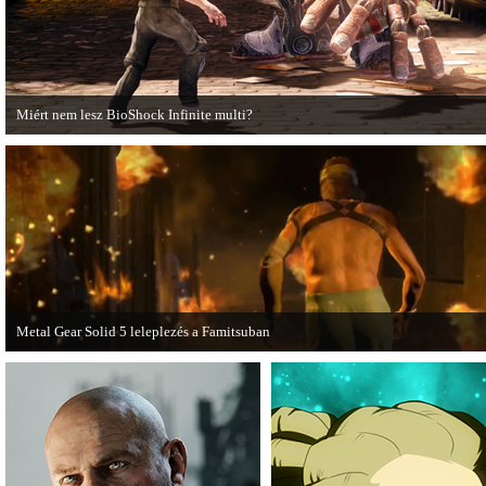
Miért nem lesz BioShock Infinite multi?
A BioShock Infinite fejlesztői hosszasan indokolják, hogy miért nem érdemes
multiplayer móddal felruházni a játékot.
Metal Gear Solid 5 leleplezés a Famitsuban
Hamarosan minden tisztázódik a VGA-n bemutatott MGS videóval kapcsolatba