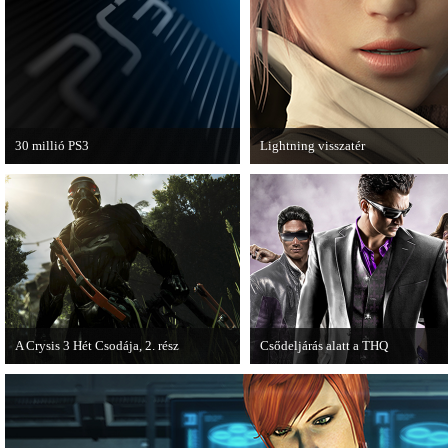
van a Ghost Recon: Future Soldier
következő epizódja.
30 millió PS3
Lightning visszatér
A PAL régióban a PS3 átlépte a 30
Megjött a Lightning Returns: Fina
milliós eladott darabszámot.
Fantasy XIII című játék első hivata
videója.
A Crysis 3 Hét Csodája, 2. rész
Csődeljárás alatt a THQ
Megjelent a Crysis 3 videosorozat
Egy újabb videojáték-kiadó került
második része, amely a The Hunt címet
csődeljárás alá, aki nem más, mint 
kapta.
THQ.