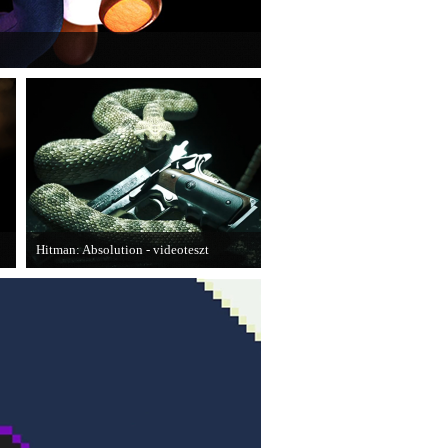
ansion: Dark Moon újabb képeken mutatja meg
Hitman: Absolution - videoteszt
A PC Gurutól Bate és Chris mutatják be
a legújabb Hitmant.