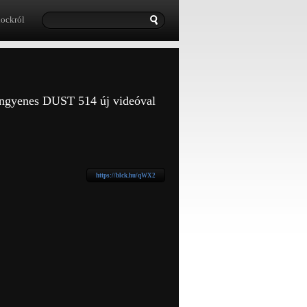
lockról
 ingyenes DUST 514 új videóval