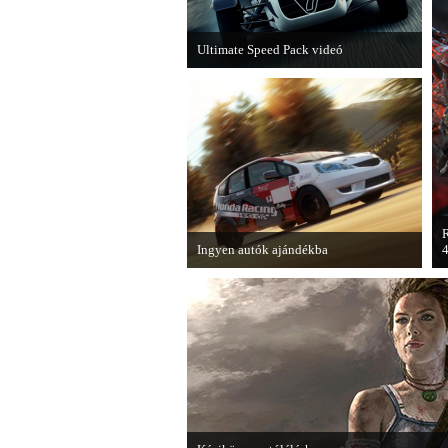
Ultimate Speed Pack videó
Már elérhető a Need for Speed Most
Wanted első nagyobb kiegészítő
csomagja.
R
Ingyen autók ajándékba
4
A Forza Horizon készítői ingyenesen
A
letölthető autókkal kedveskednek a
E
játékosok számára.
U