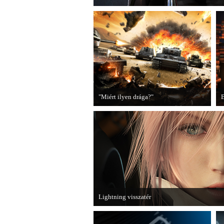
"Miért ilyen drága?"
B
A PC Guru utánajárt, miért kerülnek
2
olyan sokba a AAA-kategóriás
videojátékok.
B
Lightning visszatér
Megjött a Lightning Returns: Final Fantasy XII