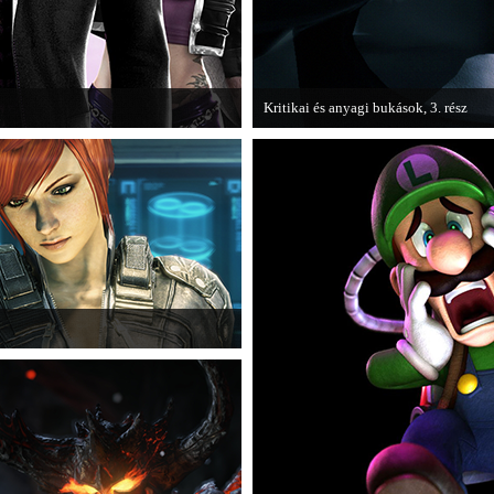
Kritikai és anyagi bukások, 3. rész
 alá, aki nem más, mint a THQ.
A PC Guru "Kritikai és anyagi bukások
olvashatjuk.
téka, a Fuse.