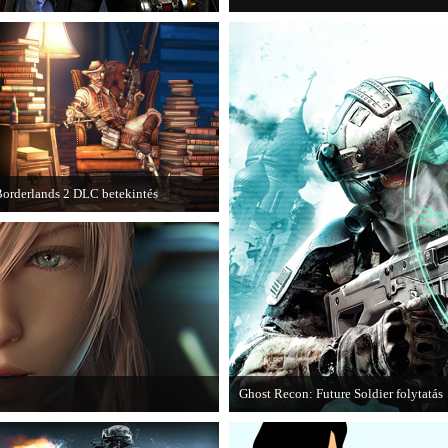
orderlands 2 DLC betekintés
013. januárjában érkezik a a Sir
Hammerlock's Big Game Hunt DLC a
orderlands 2 játékhoz.
Ghost Recon: Future Soldier folytatás
I című játék első hivatalos videója.
Több jel is utal arra, hogy készülőbe