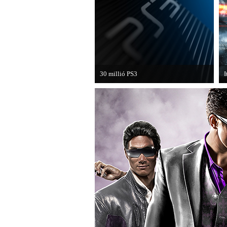
30 millió PS3
I
A PAL régióban a PS3 átlépte a 30
H
milliós eladott darabszámot.
B
k