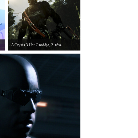
A Crysis 3 Hét Csodája, 2. rész
Megjelent a Crysis 3 videosorozat
második része, amely a The Hunt címet
kapta.