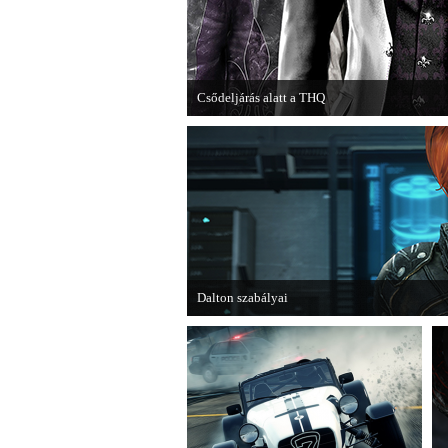
Csődeljárás alatt a THQ
Egy újabb videojáték-kiadó került csődeljárás
Dalton szabályai
Új videóval jelentkezik az Insomniac Games já