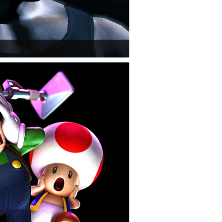
" című cikksorozatának utolsó részét