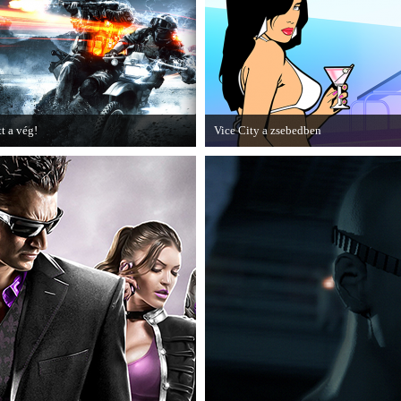
epizódja.
tt a vég!
Vice City a zsebedben
amarosan minden infó kiderül a
A GTA: Vice City 10th Anniversary
attlefield 3 utolsó, End Game
Editionről készített tesztet a PC Guru.
iegészítőjéről.