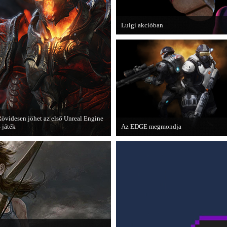
Luigi akcióban
A Nintendo 3DS-re készülő Luigi's M
magát.
övidesen jöhet az első Unreal Engine
 játék
Az EDGE megmondja
 Zombie Studios készölő játéka az
Az egyik leghíresebb játékmagazin, az
pic Games legújabb motorját, az
EDGE is elmondja, hogy szerinte
nreal Engine 4-et fogja használni.
melyek voltak idén a legjobb játékok.