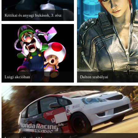
Kritikai és anyagi bukások, 3. rész
A PC Guru "Kritikai és anyagi bukások"
című cikksorozatának utolsó részét
olvashatjuk.
Luigi akcióban
Dalton szabályai
A Nintendo 3DS-re készülő Luigi's
Új videóval jelentkezik az Insomn
Mansion: Dark Moon újabb képeken
Games játéka, a Fuse.
mutatja meg magát.