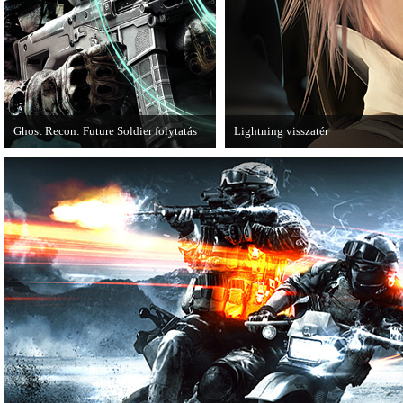
Ghost Recon: Future Soldier folytatás
Lightning visszatér
Több jel is utal arra, hogy készülőben
Megjött a Lightning Returns: Final
van a Ghost Recon: Future Soldier
következő epizódja.