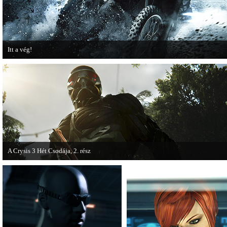
Itt a vég!
Hamarosan minden infó kiderül a Battlefield 3 utolsó, End Game kiegészítőjéről
A Crysis 3 Hét Csodája, 2. rész
Megjelent a Crysis 3 videosorozat második része, amely a The Hunt címet kapta