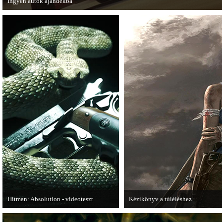
Ingyen autók ajándékba
A Forza Horizon készítői ingyenesen letölthető autókkal kedveskednek a játék
számára.
Hitman: Absolution - videoteszt
Kézikönyv a túléléshez
A PC Gurutól Bate és Chris mutatják be
A Tomb Raider sem ússza meg a ma