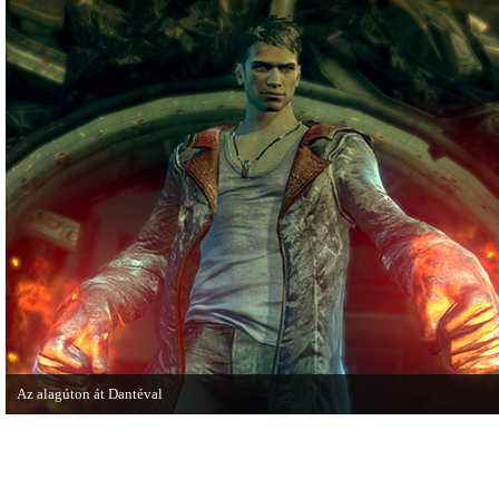
a legújabb Hitmant.
Az alagúton át Dantéval
A Devil May Cry újragondolás új játékmenet-videóval jelentkezik.