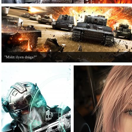
"Miért ilyen drága?"
A PC Guru utánajárt, miért kerülnek olyan sokba a AAA-kategóriás videojátékok