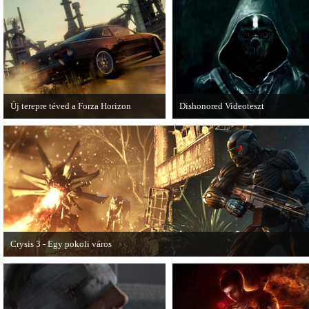
játékmenet-videóval jelentkezik.
olvashatunk az új Tomb Raiderről,
mely cikkből most egy részletet on
is közzétettek.
Új terepre téved a Forza Horizon
Dishonored Videoteszt
Hamarosan megérkezik a Forza Horizon
Chris és Wilson bemutatja a 2012-
első nagyszabású kiegészítője, a Rally
egyik legnagyobb meglepetését.
Expansion Pack.
Pörögjön a Dishonored videoteszt!
Crysis 3 - Egy pokoli város
A Crysis 3 Hét Csodája videosorozat első része újabb lélegzetelállító pillanatok
mutat be a játékból.