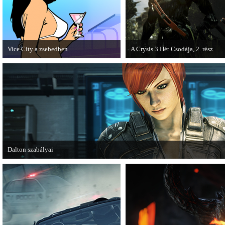
Vice City a zsebedben
A Crysis 3 Hét Csodája, 2. rész
A GTA: Vice City 10th Anniversary
Megjelent a Crysis 3 videosorozat
Editionről készített tesztet a PC Guru.
második része, amely a The Hunt 
kapta.
Dalton szabályai
Új videóval jelentkezik az Insomniac Games játéka, a Fuse.