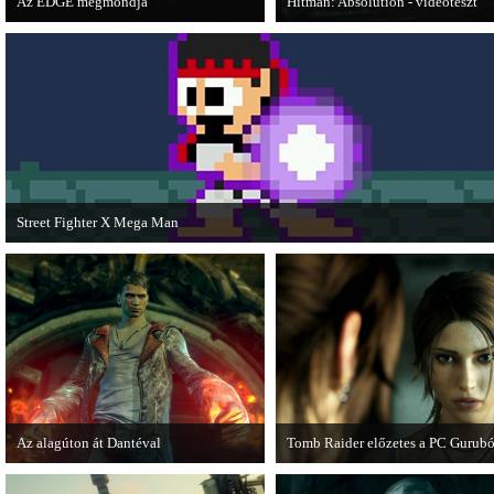
Az EDGE megmondja
Hitman: Absolution - videoteszt
Az egyik leghíresebb játékmagazin, az
A PC Gurutól Bate és Chris mutatj
EDGE is elmondja, hogy szerinte
a legújabb Hitmant.
melyek voltak idén a legjobb játékok.
Street Fighter X Mega Man
A Capcom ismert karakterei ismét összecsapnak - ingyenesen letölthető a Street
Fighter X Mega Man.
Az alagúton át Dantéval
Tomb Raider előzetes a PC Gurubó
A Devil May Cry újragondolás új
A PC Guru friss számában több ol