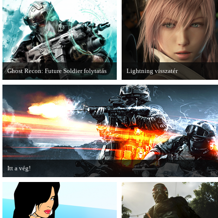
Ghost Recon: Future Soldier folytatás
Lightning visszatér
Több jel is utal arra, hogy készülőben
Megjött a Lightning Returns: Fina
van a Ghost Recon: Future Soldier
Fantasy XIII című játék első hivata
következő epizódja.
videója.
Itt a vég!
Hamarosan minden infó kiderül a Battlefield 3 utolsó, End Game kiegészítőjéről