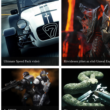
Ultimate Speed Pack videó
Rövidesen jöhet az első Unreal En
Már elérhető a Need for Speed Most
A Zombie Studios készölő játéka a
Wanted első nagyobb kiegészítő
4-et fogja használni.
csomagja.