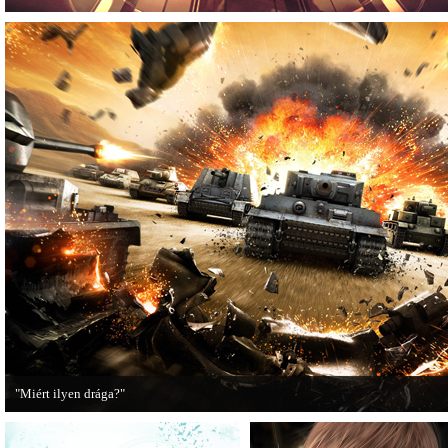
"Miért ilyen drága?"
A PC Guru utánajárt, miért kerülnek olyan sokba a AAA-kategóriás videojátékok