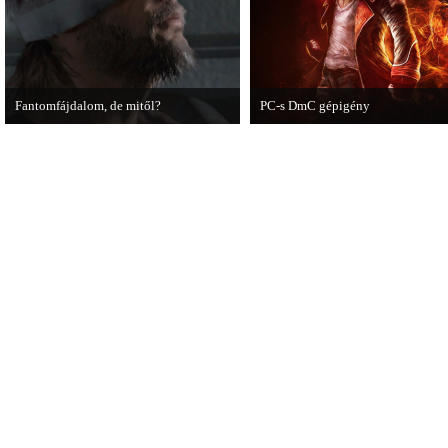
Fantomfájdalom, de mitől?
PC-s DmC gépigény
A PC Guru utánajárt Kodzsima vitatott
Napvilágra került a DmC PC-s
videójának.
változatának gépigénye, ezzel egy
megjelenési dátumot is bejelentett
kiadó.