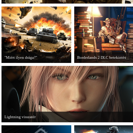
"Miért ilyen drága?"
Borderlands 2 DLC betekintés
A PC Guru utánajárt, miért kerülnek
2013. januárjában érkezik a a Sir
olyan sokba a AAA-kategóriás
Hammerlock's Big Game Hunt DL
videojátékok.
Borderlands 2 játékhoz.
Lightning visszatér
Megjött a Lightning Returns: Final Fantasy XIII című játék első hivatalos videó