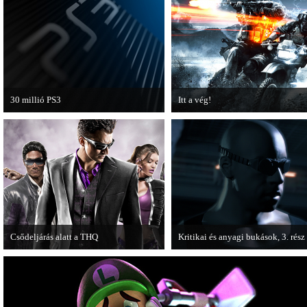
30 millió PS3
Itt a vég!
A PAL régióban a PS3 átlépte a 30
Hamarosan minden infó kiderül a
milliós eladott darabszámot.
Battlefield 3 utolsó, End Game
kiegészítőjéről.
Csődeljárás alatt a THQ
Kritikai és anyagi bukások, 3. rész
Egy újabb videojáték-kiadó került
A PC Guru "Kritikai és anyagi buk
csődeljárás alá, aki nem más, mint a
című cikksorozatának utolsó részé
THQ.
olvashatjuk.