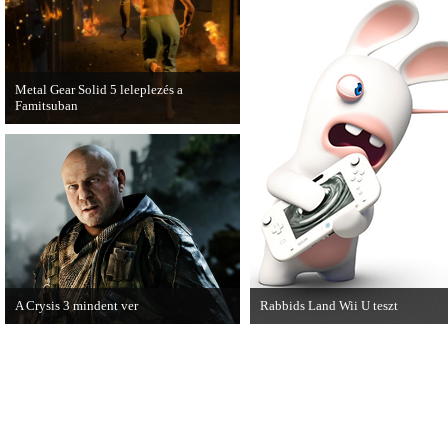
Metal Gear Solid 5 leleplezés a
Famitsuban
Hamarosan minden tisztázódik a VGA-
n bemutatott MGS videóval
kapcsolatban.
A Crysis 3 mindent ver
Rabbids Land Wii U teszt
A Crytek vezérigazgatója szerint
A veszett nyulak Wii U platformon 
technikai szempontból nincs ellenfele a
tiszteletüket teszik, amelyről az 5
Crysis 3-nak.
KByte készített tesztet.