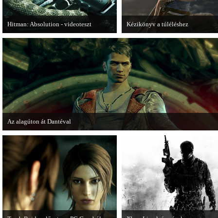
Hitman: Absolution - videoteszt
Kézikönyv a túléléshez
A PC Gurutól Bate és Chris mutatják be
A Tomb Raider sem ússza meg a
a legújabb Hitmant.
manapság már kötelező videosoroz
Az alagúton át Dantéval
A Devil May Cry újragondolás új játékmenet-videóval jelentkezik.