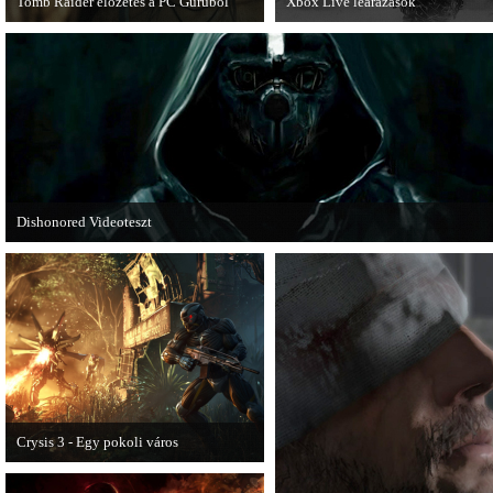
Tomb Raider előzetes a PC Guruból
Xbox Live leárazások
A PC Guru friss számában több oldalon
December 18-án az Xbox Live
olvashatunk az új Tomb Raiderről,
rendszerében is elkezdődnek a
mely cikkből most egy részletet online
karácsonyi akciózások.
is közzétettek.
Dishonored Videoteszt
Chris és Wilson bemutatja a 2012-es év egyik legnagyobb meglepetését. Pörögj
Dishonored videoteszt!
Crysis 3 - Egy pokoli város
A Crysis 3 Hét Csodája videosorozat