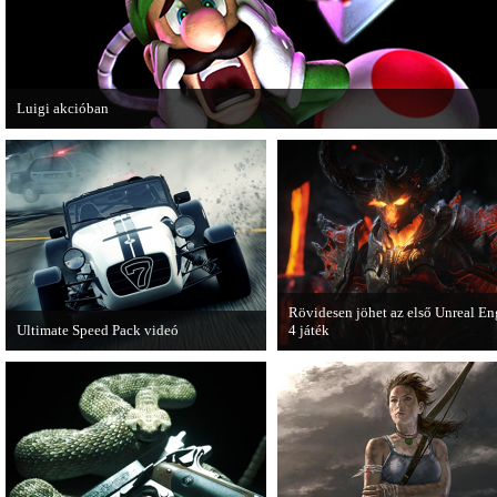
Luigi akcióban
A Nintendo 3DS-re készülő Luigi's Mansion: Dark Moon újabb képeken mutatj
magát.
Rövidesen jöhet az első Unreal En
Ultimate Speed Pack videó
4 játék
Már elérhető a Need for Speed Most
A Zombie Studios készölő játéka a
Wanted első nagyobb kiegészítő
Epic Games legújabb motorját, az
csomagja.
Unreal Engine 4-et fogja használni