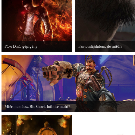
első része újabb lélegzetelállító
pillanatokat mutat be a játékból.
PC-s DmC gépigény
Fantomfájdalom, de mitől?
Napvilágra került a DmC PC-s
A PC Guru utánajárt Kodzsima vita
változatának gépigénye, ezzel együtt a
videójának.
megjelenési dátumot is bejelentette a
kiadó.
Miért nem lesz BioShock Infinite multi?
A BioShock Infinite fejlesztői hosszasan indokolják, hogy miért nem érdemes
multiplayer móddal felruházni a játékot.