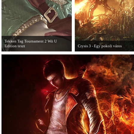
Tekken Tag Tournament 2 Wii U
Edition teszt
Crysis 3 - Egy pokoli város
Az extrákkal felturbózott Tekken Tag
A Crysis 3 Hét Csodája videosorozat
Tournament 2 a Wii U konzolon is
mutat be a játékból.
ütősre sikeredett.