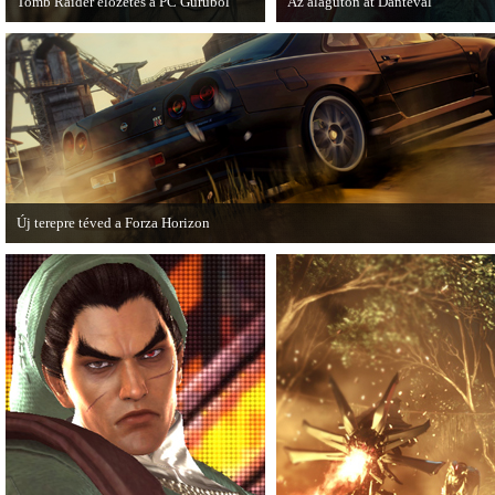
Tomb Raider előzetes a PC Guruból
Az alagúton át Dantéval
A PC Guru friss számában több oldalon
A Devil May Cry újragondolás új
olvashatunk az új Tomb Raiderről,
játékmenet-videóval jelentkezik.
mely cikkből most egy részletet online
is közzétettek.
Új terepre téved a Forza Horizon
Hamarosan megérkezik a Forza Horizon első nagyszabású kiegészítője, a Rally
Expansion Pack.