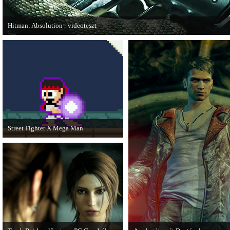
Hitman: Absolution - videoteszt
A PC Gurutól Bate és Chris mutatják be a legújabb Hitmant.
Street Fighter X Mega Man
A Capcom ismert karakterei ismét
összecsapnak - ingyenesen letölthető a
Street Fighter X Mega Man.