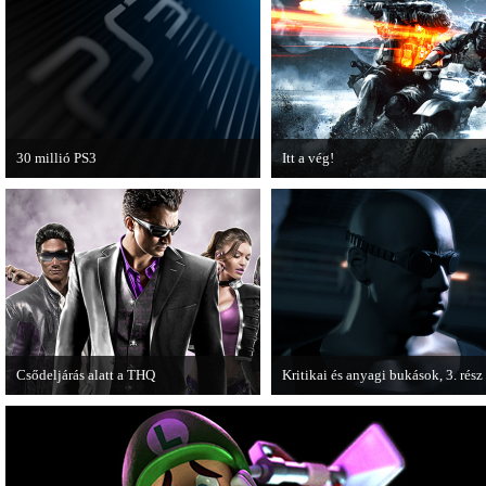
30 millió PS3
Itt a vég!
A PAL régióban a PS3 átlépte a 30
Hamarosan minden infó kiderül a
milliós eladott darabszámot.
Battlefield 3 utolsó, End Game
kiegészítőjéről.
Csődeljárás alatt a THQ
Kritikai és anyagi bukások, 3. rész
Egy újabb videojáték-kiadó került
A PC Guru "Kritikai és anyagi buk
csődeljárás alá, aki nem más, mint a
című cikksorozatának utolsó részé
THQ.
olvashatjuk.