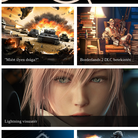
"Miért ilyen drága?"
Borderlands 2 DLC betekintés
A PC Guru utánajárt, miért kerülnek
2013. januárjában érkezik a a Sir
olyan sokba a AAA-kategóriás
Hammerlock's Big Game Hunt DL
videojátékok.
Borderlands 2 játékhoz.
Lightning visszatér
Megjött a Lightning Returns: Final Fantasy XIII című játék első hivatalos videó