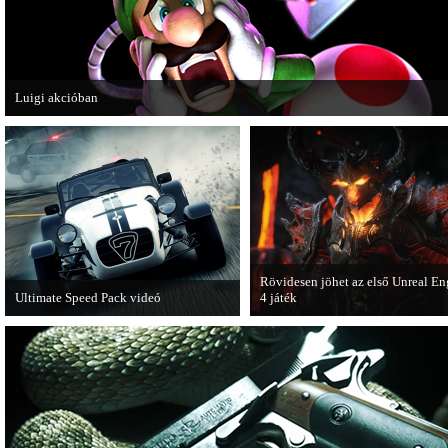
Luigi akcióban
A Nintendo 3DS-re készülő Luigi's Mansion: Dark Moon újabb képeken mutatj
magát.
Rövidesen jöhet az első Unreal En
Ultimate Speed Pack videó
4 játék
Már elérhető a Need for Speed Most
A Zombie Studios készölő játéka a
Wanted első nagyobb kiegészítő
Epic Games legújabb motorját, az
csomagja.
Unreal Engine 4-et fogja használni