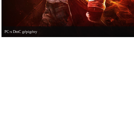
PC-s DmC gépigény
Napvilágra került a DmC PC-s változatának gépigénye, ezzel együtt a megjelen
dátumot is bejelentette a kiadó.