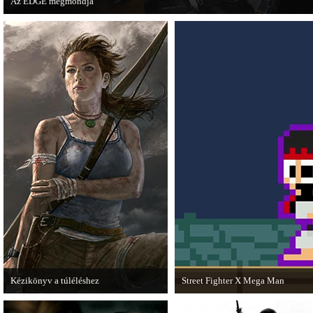
Az EDGE megmondja
Az egyik leghíresebb játékmagazin, az EDGE is elmondja, hogy szerinte melye
voltak idén a legjobb játékok.
Kézikönyv a túléléshez
Street Fighter X Mega Man
A Tomb Raider sem ússza meg a
A Capcom ismert karakterei ismét ö