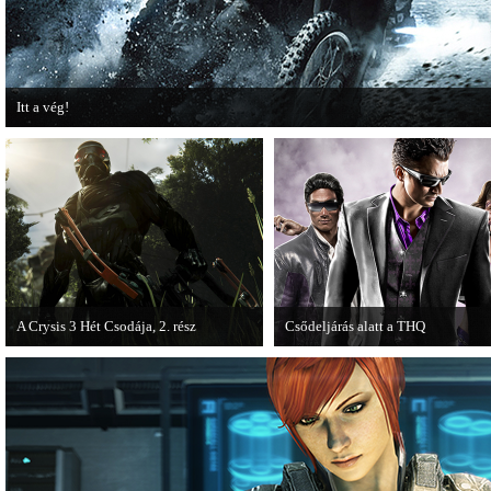
Itt a vég!
Hamarosan minden infó kiderül a Battlefield 3 utolsó, End Game kiegészítőjéről
A Crysis 3 Hét Csodája, 2. rész
Csődeljárás alatt a THQ
Megjelent a Crysis 3 videosorozat
Egy újabb videojáték-kiadó került
második része, amely a The Hunt címet
csődeljárás alá, aki nem más, mint 
kapta.
THQ.