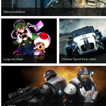
Dalton szabályai
Új videóval jelentkezik az Insomniac Games játéka, a Fuse.
Luigi akcióban
Ultimate Speed Pack videó
A Nintendo 3DS-re készülő Luigi's
Már elérhető a Need for Speed Mo
Mansion: Dark Moon újabb képeken
Wanted első nagyobb kiegészítő
mutatja meg magát.
csomagja.