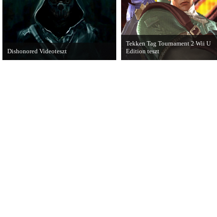
Tekken Tag Tournament 2 Wii U
Dishonored Videoteszt
Edition teszt
Chris és Wilson bemutatja a 2012-es év
Az extrákkal felturbózott Tekken 
egyik legnagyobb meglepetését.
Tournament 2 a Wii U konzolon is
Pörögjön a Dishonored videoteszt!
ütősre sikeredett.