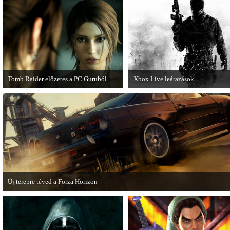
manapság már kötelező videosorozatot.
Fighter X Mega Man.
Tomb Raider előzetes a PC Guruból
Xbox Live leárazások
A PC Guru friss számában több oldalon
December 18-án az Xbox Live
olvashatunk az új Tomb Raiderről,
rendszerében is elkezdődnek a
mely cikkből most egy részletet online
karácsonyi akciózások.
is közzétettek.
Új terepre téved a Forza Horizon
Hamarosan megérkezik a Forza Horizon első nagyszabású kiegészítője, a Rally
Expansion Pack.