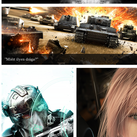
"Miért ilyen drága?"
A PC Guru utánajárt, miért kerülnek olyan sokba a AAA-kategóriás videojátékok