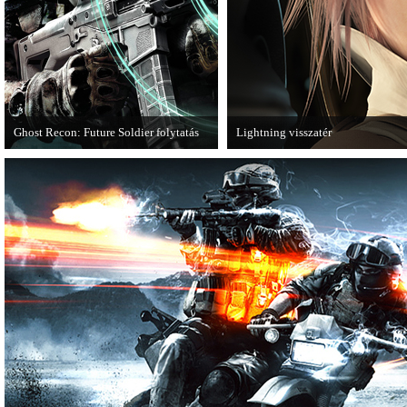
Ghost Recon: Future Soldier folytatás
Lightning visszatér
Több jel is utal arra, hogy készülőben
Megjött a Lightning Returns: Final
van a Ghost Recon: Future Soldier
következő epizódja.