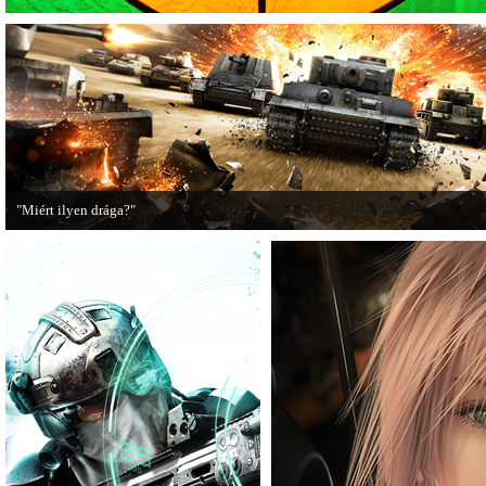
"Miért ilyen drága?"
A PC Guru utánajárt, miért kerülnek olyan sokba a AAA-kategóriás videojátékok