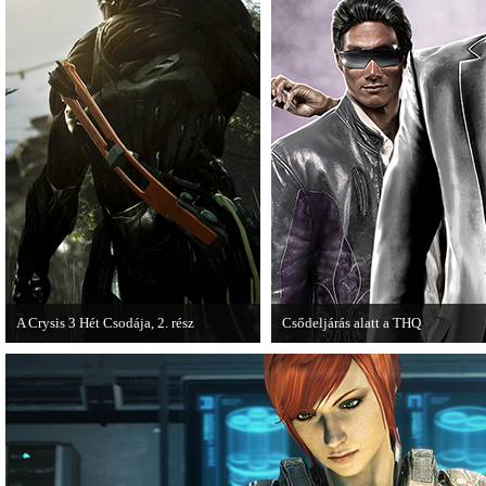
A Crysis 3 Hét Csodája, 2. rész
Csődeljárás alatt a THQ
Megjelent a Crysis 3 videosorozat
Egy újabb videojáték-kiadó került 
második része, amely a The Hunt címet
kapta.