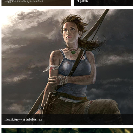
Ingyen autók ajándékba
4 játék
A Forza Horizon készítői ingyenesen
A Zombie Studios készölő játéka a
letölthető autókkal kedveskednek a
Epic Games legújabb motorját, az
játékosok számára.
Unreal Engine 4-et fogja használni
Kézikönyv a túléléshez
A Tomb Raider sem ússza meg a manapság már kötelező videosorozatot.