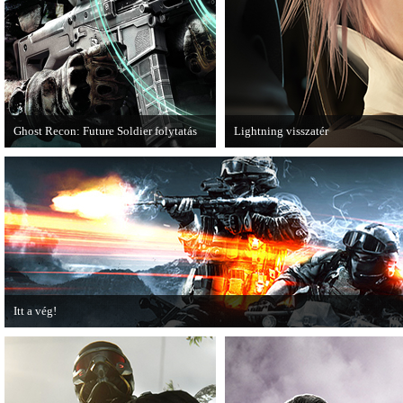
Ghost Recon: Future Soldier folytatás
Lightning visszatér
Több jel is utal arra, hogy készülőben
Megjött a Lightning Returns: Final
van a Ghost Recon: Future Soldier
következő epizódja.
Itt a vég!
Hamarosan minden infó kiderül a Battlefield 3 utolsó, End Game kiegészítőjéről