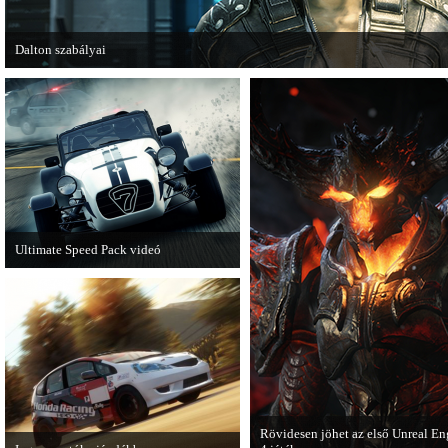
Dalton szabályai
Új videóval jelentkezik az Insomniac Games játéka, a Fuse.
Ultimate Speed Pack videó
Már elérhető a Need for Speed Most
Wanted első nagyobb kiegészítő
csomagja.
Rövidesen jöhet az első Unreal En