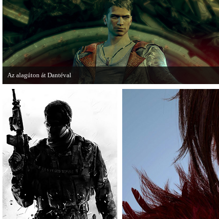
Az alagúton át Dantéval
A Devil May Cry újragondolás új játékmenet-videóval jelentkezik.