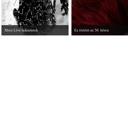
Xbox Live leárazások
Ez történt az 50. héten
December 18-án az Xbox Live
A héten nagyot villantottak a japá
rendszerében is elkezdődnek a
techdemója is ütött.
karácsonyi akciózások.