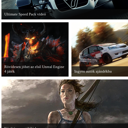
Ultimate Speed Pack videó
Már elérhető a Need for Speed Most Wanted első nagyobb kiegészítő csomagja.
Rövidesen jöhet az első Unreal Engine
4 játék
Ingyen autók ajándékba
A Zombie Studios készölő játéka az
A Forza Horizon készítői ingyenes
Epic Games legújabb motorját, az
letölthető autókkal kedveskednek
Unreal Engine 4-et fogja használni.
játékosok számára.