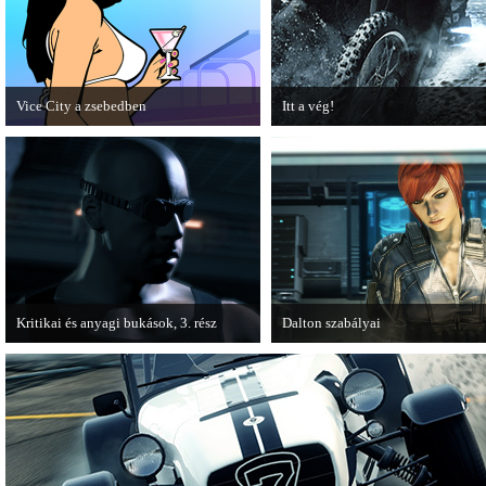
Vice City a zsebedben
Itt a vég!
A GTA: Vice City 10th Anniversary
Hamarosan minden infó kiderül a
Editionről készített tesztet a PC Guru.
Battlefield 3 utolsó, End Game
kiegészítőjéről.
Kritikai és anyagi bukások, 3. rész
Dalton szabályai
A PC Guru "Kritikai és anyagi bukások"
Új videóval jelentkezik az Insomn
című cikksorozatának utolsó részét
Games játéka, a Fuse.
olvashatjuk.