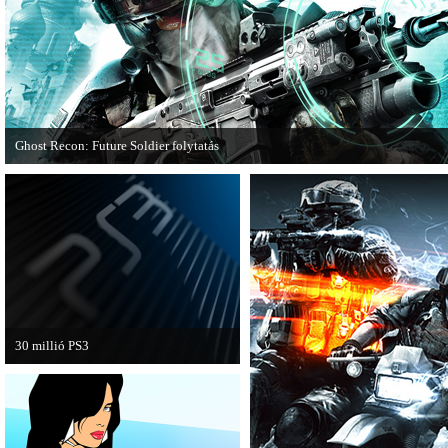
Ghost Recon: Future Soldier folytatás
Több jel is utal arra, hogy készülőben van a Ghost Recon: Future Soldier követ
epizódja.
30 millió PS3
A PAL régióban a PS3 átlépte a 30
milliós eladott darabszámot.