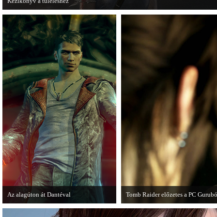
Kézikönyv a túléléshez
A Tomb Raider sem ússza meg a manapság már kötelező videosorozatot.
Az alagúton át Dantéval
Tomb Raider előzetes a PC Gurubó
A Devil May Cry újragondolás új
A PC Guru friss számában több old