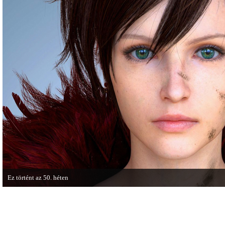
játékmenet-videóval jelentkezik.
cikkből most egy részletet online i
Ez történt az 50. héten
A héten nagyot villantottak a japán fejlesztők. A Phamtom Pain mellett a Square
techdemója is ütött.