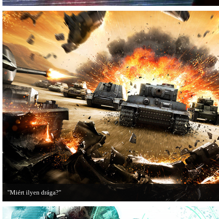
"Miért ilyen drága?"
A PC Guru utánajárt, miért kerülnek olyan sokba a AAA-kategóriás videojátékok