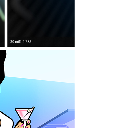
30 millió PS3
A PAL régióban a PS3 átlépte a 30
milliós eladott darabszámot.