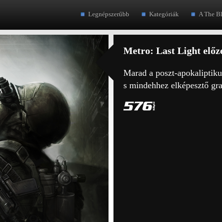
Legnépszerűbb
Kategóriák
A The B
Metro: Last Light előz
Marad a poszt-apokaliptikus
s mindehhez elképesztő gra