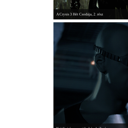
A Crysis 3 Hét Csodája, 2. rész
Megjelent a Crysis 3 videosorozat második rés