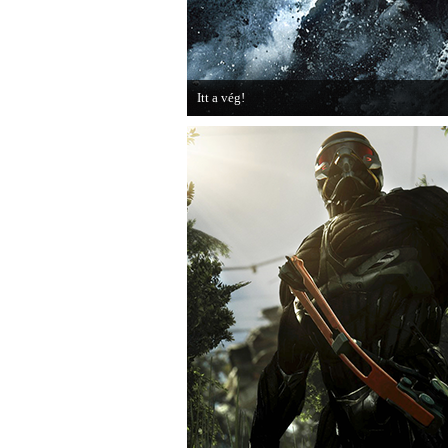
Itt a vég!
Hamarosan minden infó kiderül a Battlefield 3