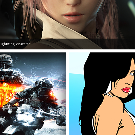
ightning visszatér
egjött a Lightning Returns: Final Fantasy XIII című játék első hivatalos videója.