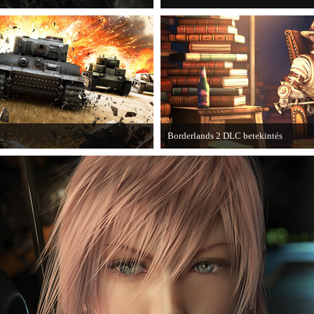
Borderlands 2 DLC betekintés
kba a AAA-kategóriás videojátékok.
2013. januárjában érkezik a a Sir Ha
játékhoz.