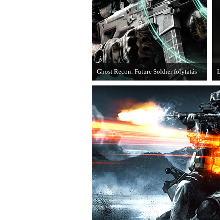
Ghost Recon: Future Soldier folytatás
L
Több jel is utal arra, hogy készülőben
M
van a Ghost Recon: Future Soldier
következő epizódja.