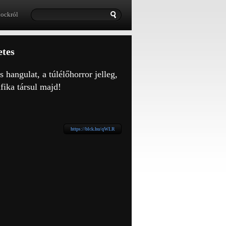
lockról
etes
 hangulat, a túlélőhorror jelleg,
fika társul majd!