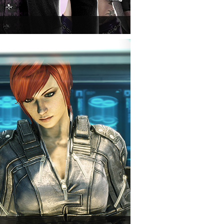
deljárás alá, aki nem más, mint a THQ.