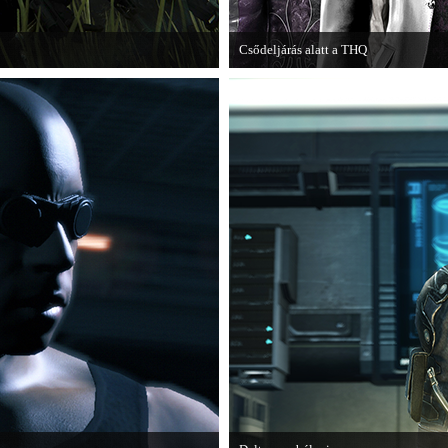
Csődeljárás alatt a THQ
ze, amely a The Hunt címet kapta.
Egy újabb videojáték-kiadó került cső