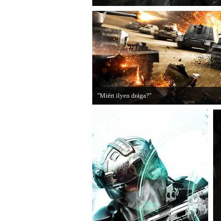
"Miért ilyen drága?"
A PC Guru utánajárt, miért kerülnek olyan so