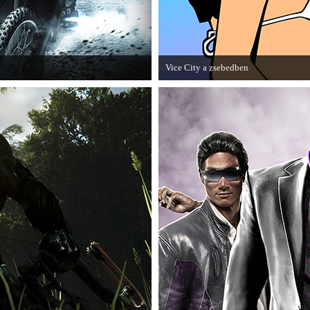
Vice City a zsebedben
 utolsó, End Game kiegészítőjéről.
A GTA: Vice City 10th Anniversary Edit