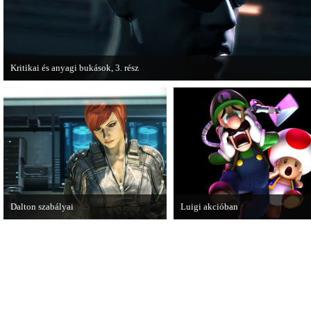
Kritikai és anyagi bukások, 3. rész
A PC Guru "Kritikai és anyagi bukások" című cikksorozatának utolsó részét
olvashatjuk.
Dalton szabályai
Luigi akcióban
Új videóval jelentkezik az Insomniac
A Nintendo 3DS-re készülő Luigi's
Games játéka, a Fuse.
Mansion: Dark Moon újabb képek
mutatja meg magát.