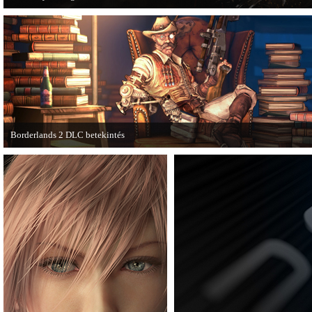
A PC Guru utánajárt, miért kerülnek olyan sokba a AAA-kategóriás videojátékok
Borderlands 2 DLC betekintés
2013. januárjában érkezik a a Sir Hammerlock's Big Game Hunt DLC a Borderla
játékhoz.