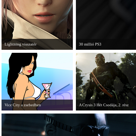
Lightning visszatér
30 millió PS3
Megjött a Lightning Returns: Final
A PAL régióban a PS3 átlépte a 30 
Fantasy XIII című játék első hivatalos
videója.
Vice City a zsebedben
A Crysis 3 Hét Csodája, 2. rész
A GTA: Vice City 10th Anniversary
Megjelent a Crysis 3 videosorozat
Editionről készített tesztet a PC Guru.
második része, amely a The Hunt 
kapta.